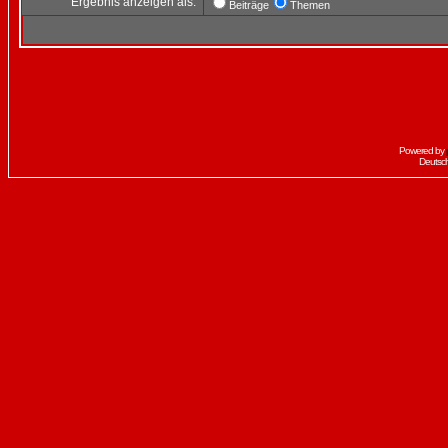
Ergebnis anzeigen als:
Beiträge
Themen
Powered by
Deutsc