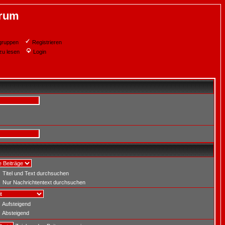
orum
gruppen
Registrieren
zu lesen
Login
Titel und Text durchsuchen
Nur Nachrichtentext durchsuchen
Aufsteigend
Absteigend