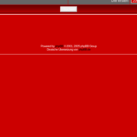
Die ersten
Powered by
phpBB
© 2001, 2005 phpBB Group
Deutsche Übersetzung von
phpBB.de