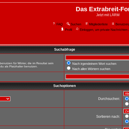
Das Extrabreit-F
Jetzt mit LÄRM
FAQ
Suchen
Mitgliederliste
Benutzer
Profil
Einloggen, um private Nachrichten 
Suchabfrage
enutzen für Wörter, die im Resultat sein
Nach irgendeinem Wort suchen
du als Platzhalter benutzen.
Nach allen Wörtern suchen
Suchoptionen
Durchsuchen:
Sortieren nach: