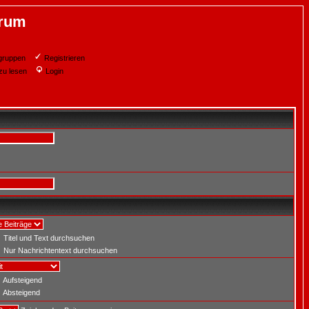
orum
gruppen
Registrieren
zu lesen
Login
Titel und Text durchsuchen
Nur Nachrichtentext durchsuchen
Aufsteigend
Absteigend