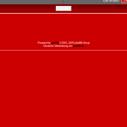
Die ersten
Powered by
phpBB
© 2001, 2005 phpBB Group
Deutsche Übersetzung von
phpBB.de