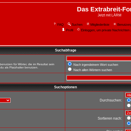
Das Extrabreit-F
Jetzt mit LÄRM
FAQ
Suchen
Mitgliederliste
Benutzer
Profil
Einloggen, um private Nachrichten 
Suchabfrage
enutzen für Wörter, die im Resultat sein
Nach irgendeinem Wort suchen
du als Platzhalter benutzen.
Nach allen Wörtern suchen
Suchoptionen
Durchsuchen:
Sortieren nach: