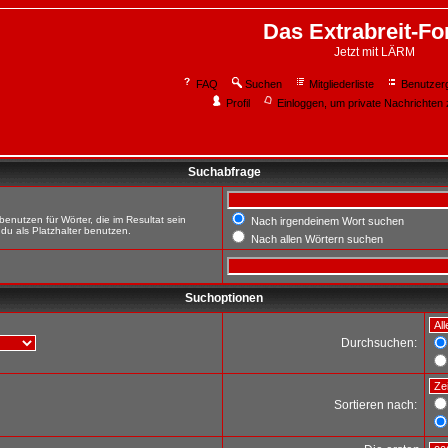
Das Extrabreit-F
Jetzt mit LÄRM
FAQ
Suchen
Mitgliederliste
Benutzer
Profil
Einloggen, um private Nachrichten 
Suchabfrage
enutzen für Wörter, die im Resultat sein
Nach irgendeinem Wort suchen
du als Platzhalter benutzen.
Nach allen Wörtern suchen
Suchoptionen
Durchsuchen:
Sortieren nach: