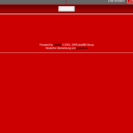
Die ersten
Powered by
phpBB
© 2001, 2005 phpBB Group
Deutsche Übersetzung von
phpBB.de