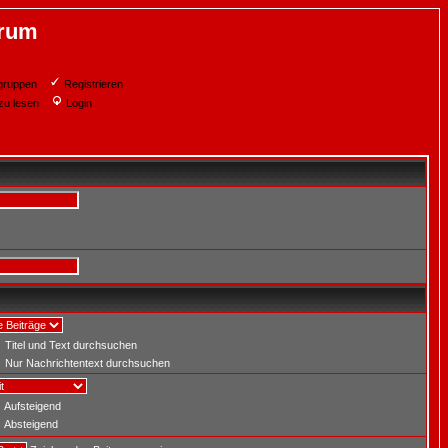
orum
gruppen
Registrieren
zu lesen
Login
Titel und Text durchsuchen
Nur Nachrichtentext durchsuchen
Aufsteigend
Absteigend