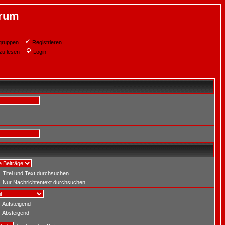
orum
gruppen
Registrieren
zu lesen
Login
Titel und Text durchsuchen
Nur Nachrichtentext durchsuchen
Aufsteigend
Absteigend