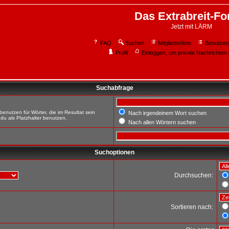
Das Extrabreit-F
Jetzt mit LÄRM
FAQ
Suchen
Mitgliederliste
Benutzer
Profil
Einloggen, um private Nachrichten 
Suchabfrage
enutzen für Wörter, die im Resultat sein
Nach irgendeinem Wort suchen
du als Platzhalter benutzen.
Nach allen Wörtern suchen
Suchoptionen
Durchsuchen:
Sortieren nach: