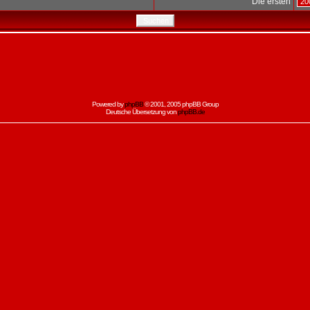
Die ersten
Powered by
phpBB
© 2001, 2005 phpBB Group
Deutsche Übersetzung von
phpBB.de