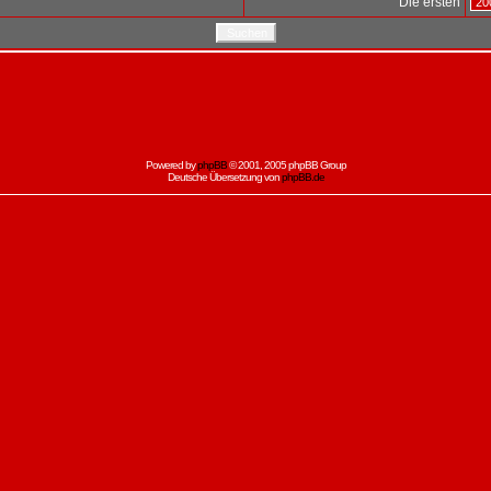
Die ersten
Powered by
phpBB
© 2001, 2005 phpBB Group
Deutsche Übersetzung von
phpBB.de