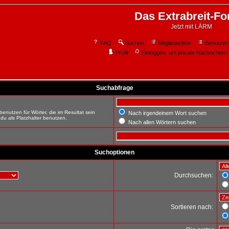
Das Extrabreit-F
Jetzt mit LÄRM
FAQ
Suchen
Mitgliederliste
Benutzer
Profil
Einloggen, um private Nachrichten 
Suchabfrage
enutzen für Wörter, die im Resultat sein
Nach irgendeinem Wort suchen
du als Platzhalter benutzen.
Nach allen Wörtern suchen
Suchoptionen
Durchsuchen:
Sortieren nach: