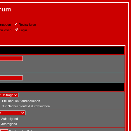
orum
gruppen
Registrieren
zu lesen
Login
Titel und Text durchsuchen
Nur Nachrichtentext durchsuchen
Aufsteigend
Absteigend