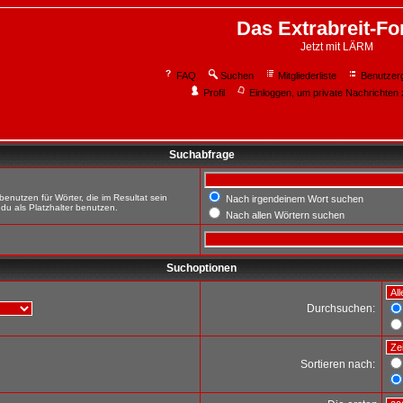
Das Extrabreit-F
Jetzt mit LÄRM
FAQ
Suchen
Mitgliederliste
Benutzer
Profil
Einloggen, um private Nachrichten 
Suchabfrage
enutzen für Wörter, die im Resultat sein
Nach irgendeinem Wort suchen
du als Platzhalter benutzen.
Nach allen Wörtern suchen
Suchoptionen
Durchsuchen:
Sortieren nach: