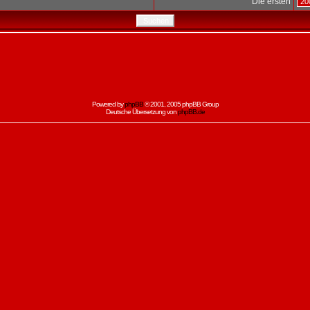
Die ersten
Powered by
phpBB
© 2001, 2005 phpBB Group
Deutsche Übersetzung von
phpBB.de