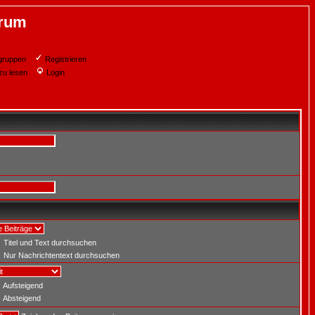
orum
gruppen
Registrieren
zu lesen
Login
Titel und Text durchsuchen
Nur Nachrichtentext durchsuchen
Aufsteigend
Absteigend