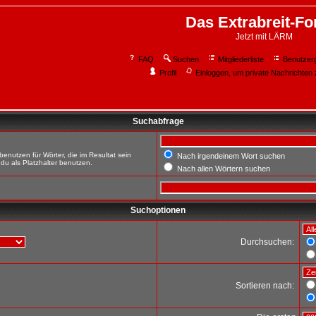
Das Extrabreit-F
Jetzt mit LÄRM
FAQ
Suchen
Mitgliederliste
Benutzer
Profil
Einloggen, um private Nachrichten 
Suchabfrage
enutzen für Wörter, die im Resultat sein
Nach irgendeinem Wort suchen
du als Platzhalter benutzen.
Nach allen Wörtern suchen
Suchoptionen
Durchsuchen:
Sortieren nach: