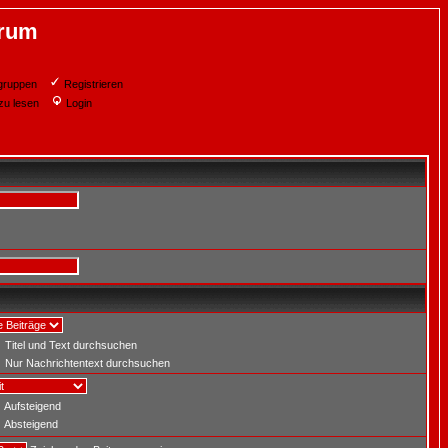
orum
gruppen
Registrieren
zu lesen
Login
Titel und Text durchsuchen
Nur Nachrichtentext durchsuchen
Aufsteigend
Absteigend