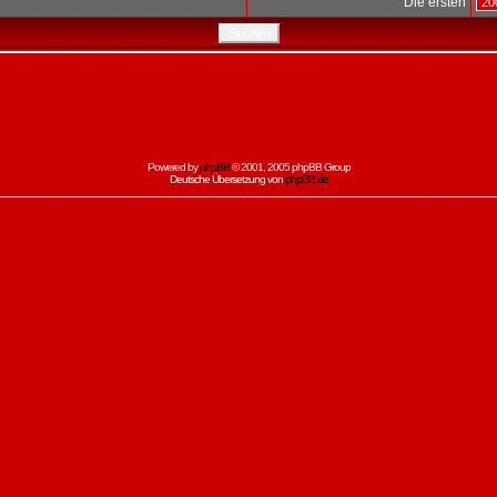
Die ersten
Powered by
phpBB
© 2001, 2005 phpBB Group
Deutsche Übersetzung von
phpBB.de