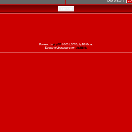
Die ersten
Powered by
phpBB
© 2001, 2005 phpBB Group
Deutsche Übersetzung von
phpBB.de