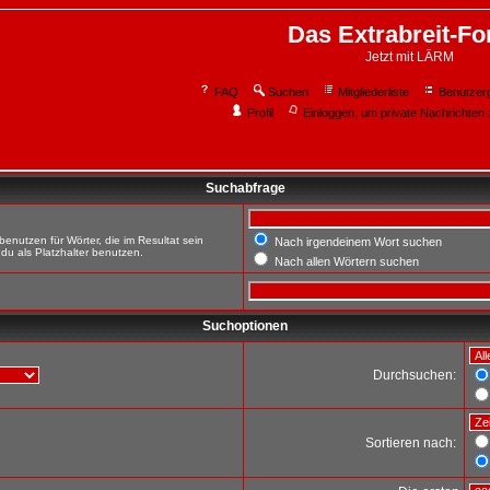
Das Extrabreit-F
Jetzt mit LÄRM
FAQ
Suchen
Mitgliederliste
Benutzer
Profil
Einloggen, um private Nachrichten 
Suchabfrage
enutzen für Wörter, die im Resultat sein
Nach irgendeinem Wort suchen
du als Platzhalter benutzen.
Nach allen Wörtern suchen
Suchoptionen
Durchsuchen:
Sortieren nach: