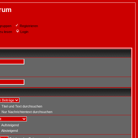
orum
gruppen
Registrieren
zu lesen
Login
Titel und Text durchsuchen
Nur Nachrichtentext durchsuchen
Aufsteigend
Absteigend