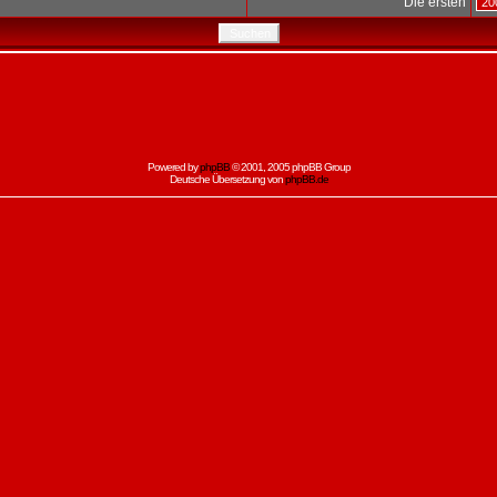
Die ersten
Powered by
phpBB
© 2001, 2005 phpBB Group
Deutsche Übersetzung von
phpBB.de