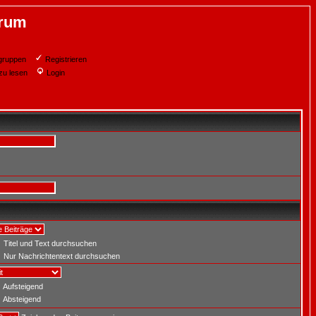
orum
gruppen
Registrieren
zu lesen
Login
Titel und Text durchsuchen
Nur Nachrichtentext durchsuchen
Aufsteigend
Absteigend