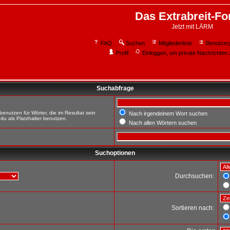
Das Extrabreit-F
Jetzt mit LÄRM
FAQ
Suchen
Mitgliederliste
Benutzer
Profil
Einloggen, um private Nachrichten 
Suchabfrage
enutzen für Wörter, die im Resultat sein
Nach irgendeinem Wort suchen
du als Platzhalter benutzen.
Nach allen Wörtern suchen
Suchoptionen
Durchsuchen:
Sortieren nach: