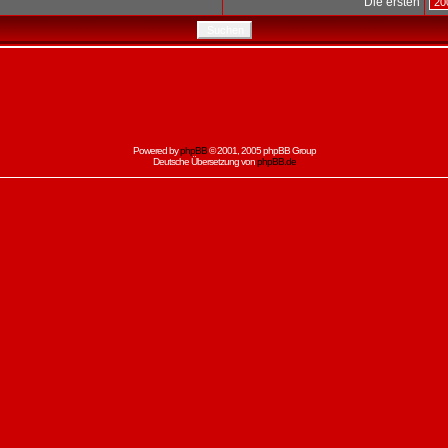
Die ersten
Powered by
phpBB
© 2001, 2005 phpBB Group
Deutsche Übersetzung von
phpBB.de