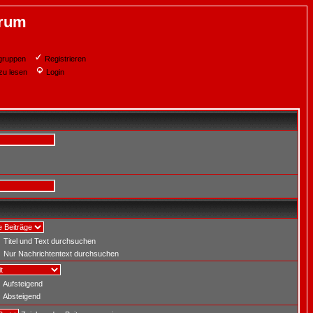
orum
gruppen
Registrieren
zu lesen
Login
Titel und Text durchsuchen
Nur Nachrichtentext durchsuchen
Aufsteigend
Absteigend