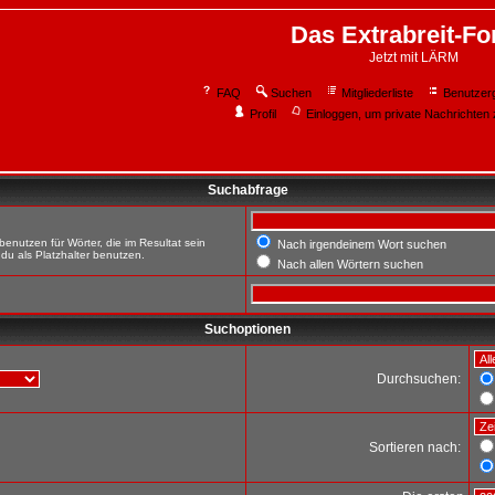
Das Extrabreit-F
Jetzt mit LÄRM
FAQ
Suchen
Mitgliederliste
Benutzer
Profil
Einloggen, um private Nachrichten 
Suchabfrage
enutzen für Wörter, die im Resultat sein
Nach irgendeinem Wort suchen
du als Platzhalter benutzen.
Nach allen Wörtern suchen
Suchoptionen
Durchsuchen:
Sortieren nach: