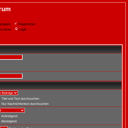
orum
gruppen
Registrieren
zu lesen
Login
Titel und Text durchsuchen
Nur Nachrichtentext durchsuchen
Aufsteigend
Absteigend