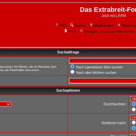
Das Extrabreit-F
Jetzt mit LÄRM
FAQ
Suchen
Mitgliederliste
Benutzer
Profil
Einloggen, um private Nachrichten 
Suchabfrage
enutzen für Wörter, die im Resultat sein
Nach irgendeinem Wort suchen
du als Platzhalter benutzen.
Nach allen Wörtern suchen
Suchoptionen
Durchsuchen:
Sortieren nach: