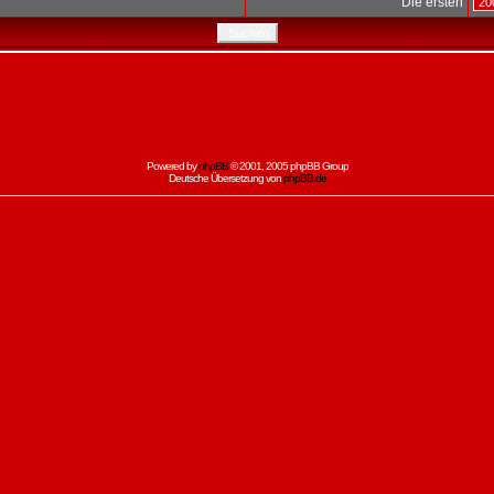
Die ersten
Powered by
phpBB
© 2001, 2005 phpBB Group
Deutsche Übersetzung von
phpBB.de