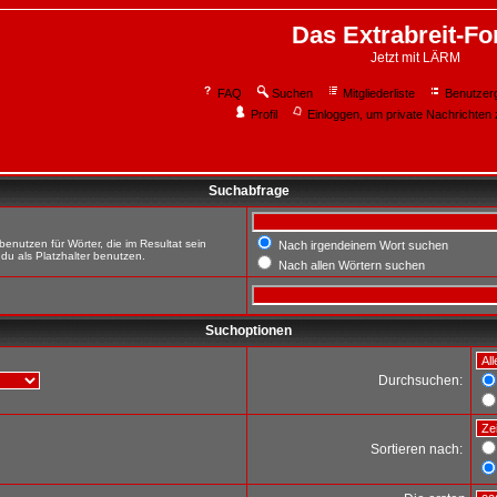
Das Extrabreit-F
Jetzt mit LÄRM
FAQ
Suchen
Mitgliederliste
Benutzer
Profil
Einloggen, um private Nachrichten 
Suchabfrage
enutzen für Wörter, die im Resultat sein
Nach irgendeinem Wort suchen
du als Platzhalter benutzen.
Nach allen Wörtern suchen
Suchoptionen
Durchsuchen:
Sortieren nach: