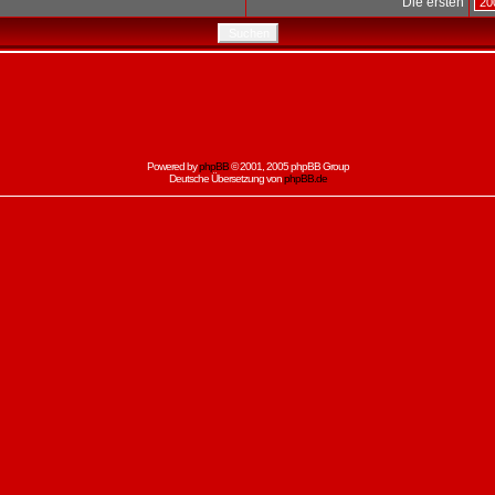
Die ersten
Powered by
phpBB
© 2001, 2005 phpBB Group
Deutsche Übersetzung von
phpBB.de