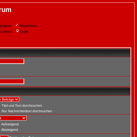
orum
gruppen
Registrieren
zu lesen
Login
Titel und Text durchsuchen
Nur Nachrichtentext durchsuchen
Aufsteigend
Absteigend