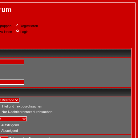
orum
gruppen
Registrieren
zu lesen
Login
Titel und Text durchsuchen
Nur Nachrichtentext durchsuchen
Aufsteigend
Absteigend