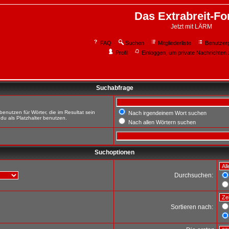
Das Extrabreit-F
Jetzt mit LÄRM
FAQ
Suchen
Mitgliederliste
Benutzer
Profil
Einloggen, um private Nachrichten 
Suchabfrage
enutzen für Wörter, die im Resultat sein
Nach irgendeinem Wort suchen
du als Platzhalter benutzen.
Nach allen Wörtern suchen
Suchoptionen
Durchsuchen:
Sortieren nach: