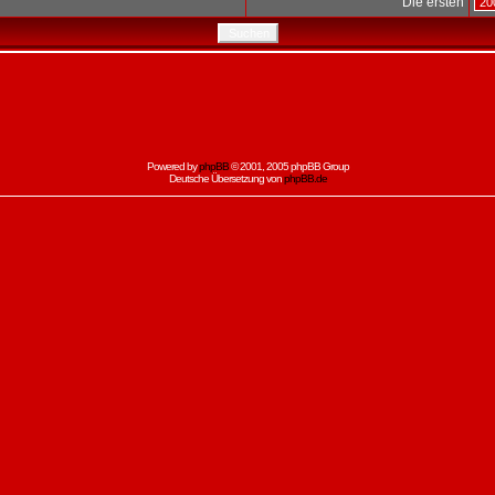
Die ersten
Powered by
phpBB
© 2001, 2005 phpBB Group
Deutsche Übersetzung von
phpBB.de