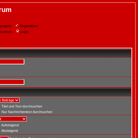
orum
gruppen
Registrieren
zu lesen
Login
Titel und Text durchsuchen
Nur Nachrichtentext durchsuchen
Aufsteigend
Absteigend