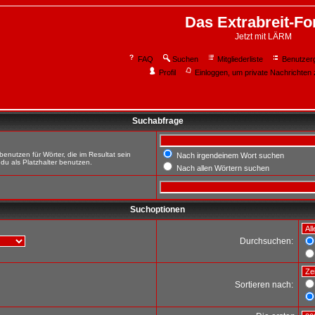
Das Extrabreit-F
Jetzt mit LÄRM
FAQ
Suchen
Mitgliederliste
Benutzer
Profil
Einloggen, um private Nachrichten 
Suchabfrage
enutzen für Wörter, die im Resultat sein
Nach irgendeinem Wort suchen
du als Platzhalter benutzen.
Nach allen Wörtern suchen
Suchoptionen
Durchsuchen:
Sortieren nach: