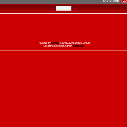
Die ersten
Powered by
phpBB
© 2001, 2005 phpBB Group
Deutsche Übersetzung von
phpBB.de