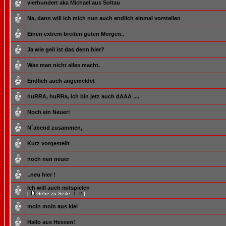
vierhundert aka Michael aus Soltau
Na, dann will ich mich nun auch endlich einmal vorstellen
Einen extrem breiten guten Morgen..
Ja wie geil ist das denn hier?
Was man nicht alles macht.
Endlich auch angemeldet
huRRA, huRRa, ich bin jetz auch dAAA ....
Noch ein Neuer!
N´abend zusammen,
Kurz vorgestellt
noch nen neuer
..neu hier !
Ich will auch mitspielen
[
Gehe zu Seite:
1
,
2
]
moin moin aus kiel
Hallo aus Hessen!