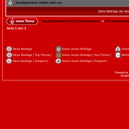
Zweitaktricken stellen sich vor..
Siehe Beiträge der let
Das Extrabreit-Forum Foren-Übersicht
->
Info und Vorste
Seite
1
von
3
Neue Beiträge
Keine neuen Beiträge
Ankü
Neue Beiträge [ Top-Thema ]
Keine neuen Beiträge [ Top-Thema ]
Wicht
Neue Beiträge [ Gesperrt ]
Keine neuen Beiträge [ Gesperrt ]
Powered by
Deutsc