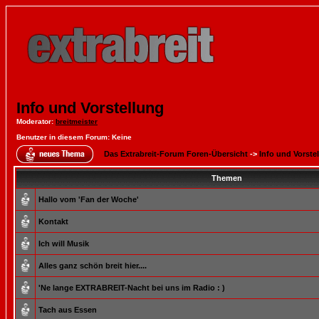
Info und Vorstellung
Moderator
:
breitmeister
Benutzer in diesem Forum: Keine
Das Extrabreit-Forum Foren-Übersicht
->
Info und Vorste
Themen
Hallo vom 'Fan der Woche'
Kontakt
Ich will Musik
Alles ganz schön breit hier....
'Ne lange EXTRABREIT-Nacht bei uns im Radio : )
Tach aus Essen