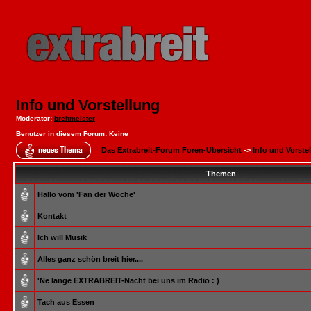
Info und Vorstellung
Moderator
:
breitmeister
Benutzer in diesem Forum: Keine
Das Extrabreit-Forum Foren-Übersicht
->
Info und Vorste
Themen
Hallo vom 'Fan der Woche'
Kontakt
Ich will Musik
Alles ganz schön breit hier....
'Ne lange EXTRABREIT-Nacht bei uns im Radio : )
Tach aus Essen