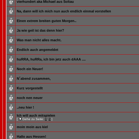
vierhundert aka Michael aus Soltau
Na, dann will ich mich nun auch endlich einmal vorstellen
Einen extrem breiten guten Morgen..
Ja wie geil ist das denn hier?
Was man nicht alles macht.
Endlich auch angemeldet
huRRA, huRRa, ich bin jetz auch dAAA ....
Noch ein Neuer!
N´abend zusammen,
Kurz vorgestellt
noch nen neuer
..neu hier !
Ich will auch mitspielen
[
Gehe zu Seite:
1
,
2
]
moin moin aus kiel
Hallo aus Hessen!