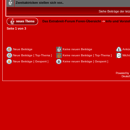
Zweitaktricken stellen sich vor..
Siehe Beiträge der let
Das Extrabreit-Forum Foren-Übersicht
->
Info und Vorste
Seite
1
von
3
Neue Beiträge
Keine neuen Beiträge
Ankü
Neue Beiträge [ Top-Thema ]
Keine neuen Beiträge [ Top-Thema ]
Wicht
Neue Beiträge [ Gesperrt ]
Keine neuen Beiträge [ Gesperrt ]
Powered by
Deutsc