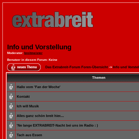
Info und Vorstellung
Moderator
:
breitmeister
Benutzer in diesem Forum: Keine
Das Extrabreit-Forum Foren-Übersicht
->
Info und Vorste
Themen
Hallo vom 'Fan der Woche'
Kontakt
Ich will Musik
Alles ganz schön breit hier....
'Ne lange EXTRABREIT-Nacht bei uns im Radio : )
Tach aus Essen