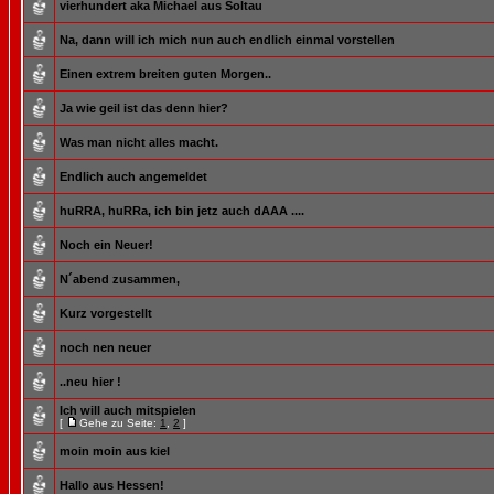
vierhundert aka Michael aus Soltau
Na, dann will ich mich nun auch endlich einmal vorstellen
Einen extrem breiten guten Morgen..
Ja wie geil ist das denn hier?
Was man nicht alles macht.
Endlich auch angemeldet
huRRA, huRRa, ich bin jetz auch dAAA ....
Noch ein Neuer!
N´abend zusammen,
Kurz vorgestellt
noch nen neuer
..neu hier !
Ich will auch mitspielen
[
Gehe zu Seite:
1
,
2
]
moin moin aus kiel
Hallo aus Hessen!