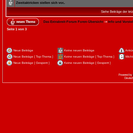
Zweitaktricken stellen sich vor..
Siehe Beiträge der let
Das Extrabreit-Forum Foren-Übersicht
->
Info und Vorste
Seite
1
von
3
Neue Beiträge
Keine neuen Beiträge
Ankü
Neue Beiträge [ Top-Thema ]
Keine neuen Beiträge [ Top-Thema ]
Wicht
Neue Beiträge [ Gesperrt ]
Keine neuen Beiträge [ Gesperrt ]
Powered by
Deutsc