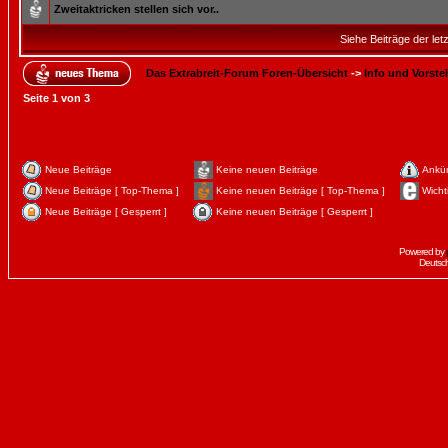
Zweitaktricken stellen sich vor..
Siehe Beiträge der let
Das Extrabreit-Forum Foren-Übersicht
->
Info und Vorste
Seite
1
von
3
Neue Beiträge
Keine neuen Beiträge
Ankü
Neue Beiträge [ Top-Thema ]
Keine neuen Beiträge [ Top-Thema ]
Wicht
Neue Beiträge [ Gesperrt ]
Keine neuen Beiträge [ Gesperrt ]
Powered by
Deutsc