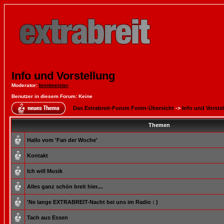
Info und Vorstellung
Moderator
:
breitmeister
Benutzer in diesem Forum: Keine
Das Extrabreit-Forum Foren-Übersicht
->
Info und Vorste
Themen
Hallo vom 'Fan der Woche'
Kontakt
Ich will Musik
Alles ganz schön breit hier....
'Ne lange EXTRABREIT-Nacht bei uns im Radio : )
Tach aus Essen