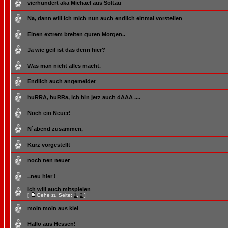
vierhundert aka Michael aus Soltau
Na, dann will ich mich nun auch endlich einmal vorstellen
Einen extrem breiten guten Morgen..
Ja wie geil ist das denn hier?
Was man nicht alles macht.
Endlich auch angemeldet
huRRA, huRRa, ich bin jetz auch dAAA ....
Noch ein Neuer!
N´abend zusammen,
Kurz vorgestellt
noch nen neuer
..neu hier !
Ich will auch mitspielen
[
Gehe zu Seite:
1
,
2
]
moin moin aus kiel
Hallo aus Hessen!