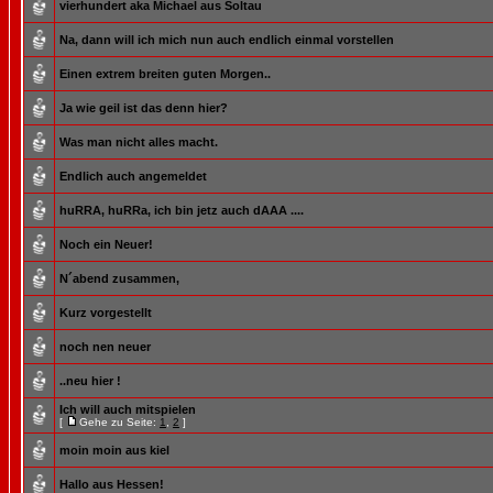
vierhundert aka Michael aus Soltau
Na, dann will ich mich nun auch endlich einmal vorstellen
Einen extrem breiten guten Morgen..
Ja wie geil ist das denn hier?
Was man nicht alles macht.
Endlich auch angemeldet
huRRA, huRRa, ich bin jetz auch dAAA ....
Noch ein Neuer!
N´abend zusammen,
Kurz vorgestellt
noch nen neuer
..neu hier !
Ich will auch mitspielen
[
Gehe zu Seite:
1
,
2
]
moin moin aus kiel
Hallo aus Hessen!