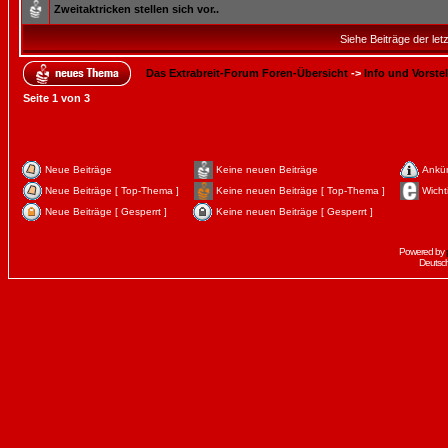
Zweitaktricken stellen sich vor..
Siehe Beiträge der let
Das Extrabreit-Forum Foren-Übersicht
->
Info und Vorste
Seite
1
von
3
Neue Beiträge
Keine neuen Beiträge
Ankü
Neue Beiträge [ Top-Thema ]
Keine neuen Beiträge [ Top-Thema ]
Wicht
Neue Beiträge [ Gesperrt ]
Keine neuen Beiträge [ Gesperrt ]
Powered by
Deutsc