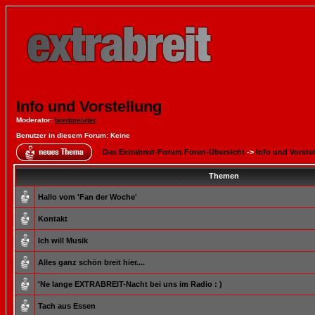
Info und Vorstellung
Moderator
:
breitmeister
Benutzer in diesem Forum: Keine
Das Extrabreit-Forum Foren-Übersicht
->
Info und Vorste
Themen
Hallo vom 'Fan der Woche'
Kontakt
Ich will Musik
Alles ganz schön breit hier....
'Ne lange EXTRABREIT-Nacht bei uns im Radio : )
Tach aus Essen