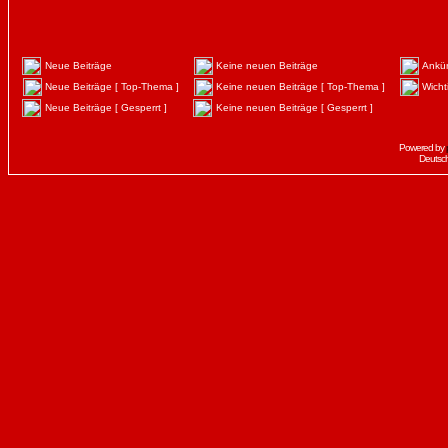
Neue Beiträge
Keine neuen Beiträge
Ankü
Neue Beiträge [ Top-Thema ]
Keine neuen Beiträge [ Top-Thema ]
Wicht
Neue Beiträge [ Gesperrt ]
Keine neuen Beiträge [ Gesperrt ]
Powered by
Deutsc