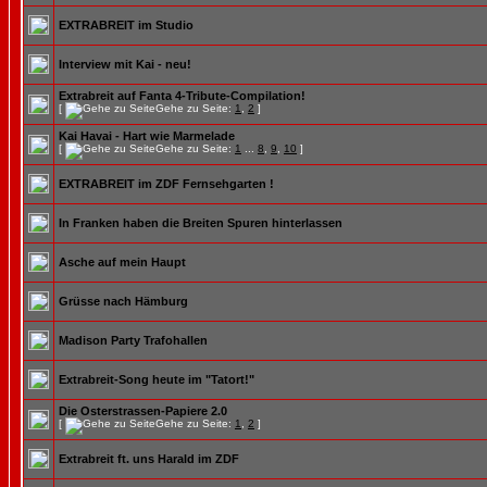
EXTRABREIT im Studio
Interview mit Kai - neu!
Extrabreit auf Fanta 4-Tribute-Compilation!
[
Gehe zu Seite:
1
,
2
]
Kai Havai - Hart wie Marmelade
[
Gehe zu Seite:
1
...
8
,
9
,
10
]
EXTRABREIT im ZDF Fernsehgarten !
In Franken haben die Breiten Spuren hinterlassen
Asche auf mein Haupt
Grüsse nach Hämburg
Madison Party Trafohallen
Extrabreit-Song heute im "Tatort!"
Die Osterstrassen-Papiere 2.0
[
Gehe zu Seite:
1
,
2
]
Extrabreit ft. uns Harald im ZDF