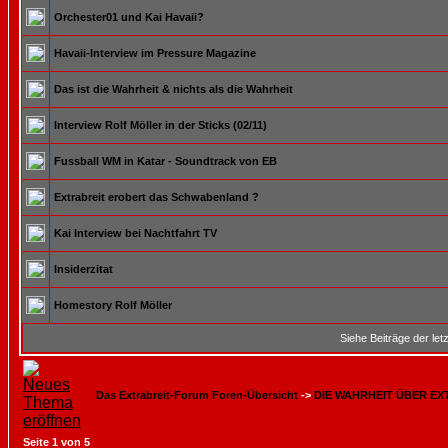
Orchester01 und Kai Havaii?
Havaii-Interview im Pressure Magazine
Das ist die Wahrheit & nichts als die Wahrheit
Interview Rolf Möller in der Sticks (02/11)
Fussball WM in Katar - Soundtrack von EB
Extrabreit erobert das Schwabenland ?
Kai Interview bei Nachtfahrt TV
Insiderzitat
Homestory Rolf Möller
Siehe Beiträge der let
Das Extrabreit-Forum Foren-Übersicht
->
DIE WAHRHEIT ÜBER EX
Seite
1
von
5