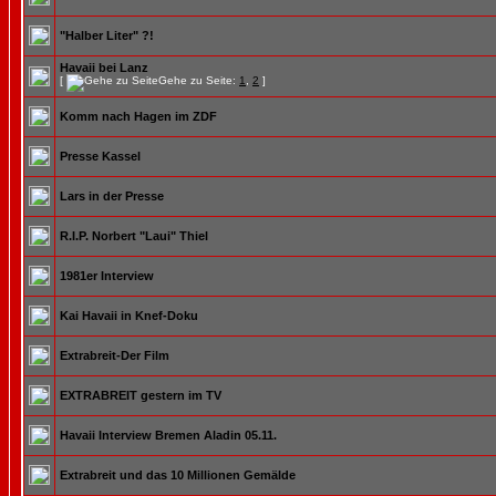
"Halber Liter" ?!
Havaii bei Lanz
[
Gehe zu Seite:
1
,
2
]
Komm nach Hagen im ZDF
Presse Kassel
Lars in der Presse
R.I.P. Norbert "Laui" Thiel
1981er Interview
Kai Havaii in Knef-Doku
Extrabreit-Der Film
EXTRABREIT gestern im TV
Havaii Interview Bremen Aladin 05.11.
Extrabreit und das 10 Millionen Gemälde