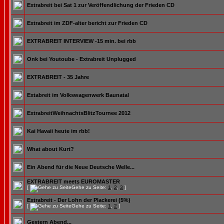
Extrabreit bei Sat 1 zur Veröffendlichung der Frieden CD
Extrabreit im ZDF-alter bericht zur Frieden CD
EXTRABREIT INTERVIEW -15 min. bei rbb
Onk bei Youtoube - Extrabreit Unplugged
EXTRABREIT - 35 Jahre
Extabreit im Volkswagenwerk Baunatal
ExtrabreitWeihnachtsBlitzTournee 2012
Kai Havaii heute im rbb!
What about Kurt?
Ein Abend für die Neue Deutsche Welle...
EXTRABREIT meets EUROMASTER
[
Gehe zu Seite:
1
,
2
,
3
]
Extrabreit - Der Lohn der Plackerei (5%)
[
Gehe zu Seite:
1
,
2
]
Gestern Abend...