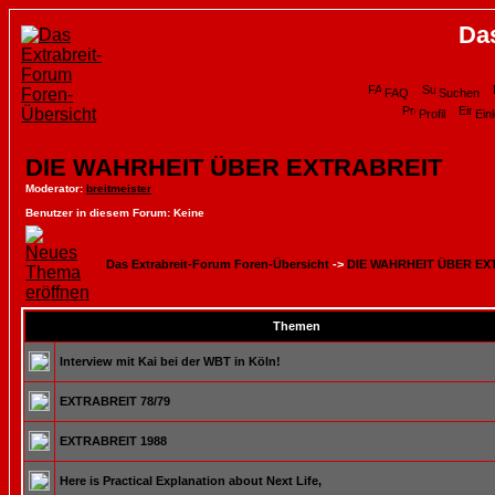
Da
FAQ
Suchen
Profil
Ein
DIE WAHRHEIT ÜBER EXTRABREIT
Moderator
:
breitmeister
Benutzer in diesem Forum: Keine
Das Extrabreit-Forum Foren-Übersicht
->
DIE WAHRHEIT ÜBER EX
Themen
Interview mit Kai bei der WBT in Köln!
EXTRABREIT 78/79
EXTRABREIT 1988
Here is Practical Explanation about Next Life,