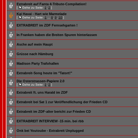
Extrabreit auf Fanta 4-Tribute-Compilation!
[
Gehe zu Seite:
1
,
2
]
Kai Havai - Hart wie Marmelade
[
Gehe zu Seite:
1
...
8
,
9
,
10
]
EXTRABREIT im ZDF Fernsehgarten !
In Franken haben die Breiten Spuren hinterlassen
Asche auf mein Haupt
Grüsse nach Hämburg
Madison Party Trafohallen
Extrabreit-Song heute im "Tatort!"
Die Osterstrassen-Papiere 2.0
[
Gehe zu Seite:
1
,
2
]
Extrabreit ft. uns Harald im ZDF
Extrabreit bei Sat 1 zur Veröffendlichung der Frieden CD
Extrabreit im ZDF-alter bericht zur Frieden CD
EXTRABREIT INTERVIEW -15 min. bei rbb
Onk bei Youtoube - Extrabreit Unplugged