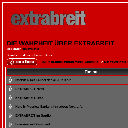
DIE WAHRHEIT ÜBER EXTRABREIT
Moderator
:
breitmeister
Benutzer in diesem Forum: Keine
Das Extrabreit-Forum Foren-Übersicht
->
DIE WAHRHEIT
Themen
Interview mit Kai bei der WBT in Köln!
EXTRABREIT 78/79
EXTRABREIT 1988
Here is Practical Explanation about Next Life,
EXTRABREIT im Studio
Interview mit Kai - neu!