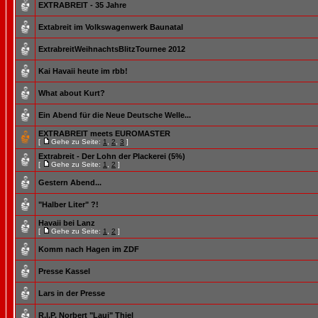
EXTRABREIT - 35 Jahre
Extabreit im Volkswagenwerk Baunatal
ExtrabreitWeihnachtsBlitzTournee 2012
Kai Havaii heute im rbb!
What about Kurt?
Ein Abend für die Neue Deutsche Welle...
EXTRABREIT meets EUROMASTER
[
Gehe zu Seite:
1
,
2
,
3
]
Extrabreit - Der Lohn der Plackerei (5%)
[
Gehe zu Seite:
1
,
2
]
Gestern Abend...
"Halber Liter" ?!
Havaii bei Lanz
[
Gehe zu Seite:
1
,
2
]
Komm nach Hagen im ZDF
Presse Kassel
Lars in der Presse
R.I.P. Norbert "Laui" Thiel