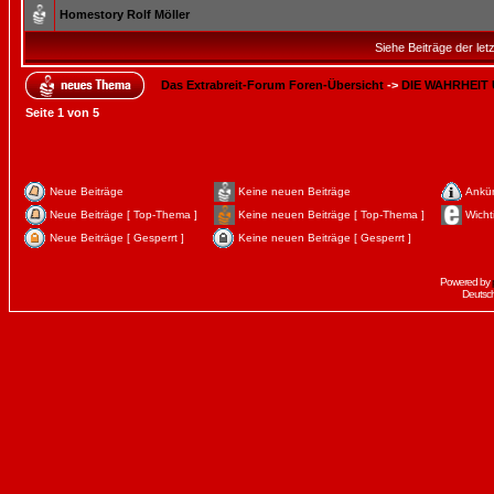
Homestory Rolf Möller
Siehe Beiträge der let
Das Extrabreit-Forum Foren-Übersicht
->
DIE WAHRHEIT
Seite
1
von
5
Neue Beiträge
Keine neuen Beiträge
Ankü
Neue Beiträge [ Top-Thema ]
Keine neuen Beiträge [ Top-Thema ]
Wicht
Neue Beiträge [ Gesperrt ]
Keine neuen Beiträge [ Gesperrt ]
Powered by
Deutsc