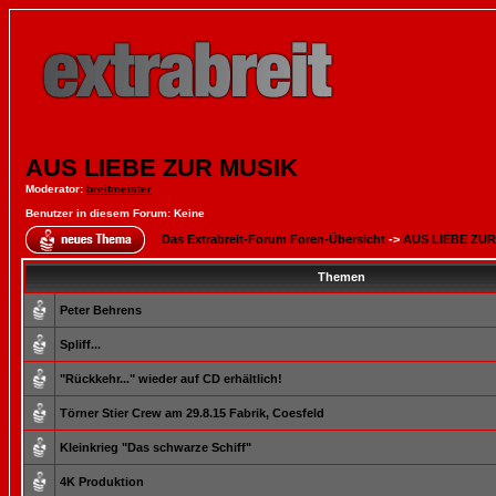
AUS LIEBE ZUR MUSIK
Moderator
:
breitmeister
Benutzer in diesem Forum: Keine
Das Extrabreit-Forum Foren-Übersicht
->
AUS LIEBE ZUR
Themen
Peter Behrens
Spliff...
"Rückkehr..." wieder auf CD erhältlich!
Törner Stier Crew am 29.8.15 Fabrik, Coesfeld
Kleinkrieg "Das schwarze Schiff"
4K Produktion