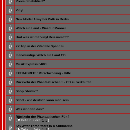
Pixies rehabilitiert?
Vinyl
New Model Army bei Potti in Berlin
Welch ein Land - Was für Männer
Und was ist mit Vinyl Reissues???
ZZ Top in der Zitadelle Spandau
merkwürdige Welch ein Land CD
Musik Express 04/83
EXTRABREIT : Verschwörung - Hilfe
Rückkehr der Phantastischen 5 - CD zu verkaufen
Shop "down"?
Sebel - wie deutsch kann man sein
Was ist denn das?
Rückkehr der Phantastischen Fünf
[
Gehe zu Seite:
1
,
2
]
Sex After Three Years In A Submarine
[
Gehe zu Seite:
1
,
2
]