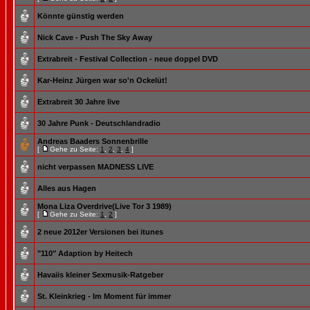
Könnte günstig werden
Nick Cave - Push The Sky Away
Extrabreit - Festival Collection - neue doppel DVD
Kar-Heinz Jürgen war so'n Ockelüt!
Extrabreit 30 Jahre live
30 Jahre Punk - Deutschlandradio
Andreas Baaders Sonnenbrille
[
Gehe zu Seite:
1
,
2
,
3
,
4
]
nicht verpassen MADNESS LIVE
Alles aus Hagen
Mona Liza Overdrive(Live Tor 3 1989)
[
Gehe zu Seite:
1
,
2
]
2 neue 2012er Versionen bei itunes
"110" Adaption by Heitech
Havaiis kleiner Sexmusik-Ratgeber
St. Kleinkrieg - Im Moment für immer