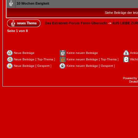
10 Wochen Ewigkeit
Siehe Beiträge der let
Das Extrabreit-Forum Foren-Übersicht
->
AUS LIEBE ZUR
Seite
1
von
8
Neue Beiträge
Keine neuen Beiträge
Ankü
Neue Beiträge [ Top-Thema ]
Keine neuen Beiträge [ Top-Thema ]
Wicht
Neue Beiträge [ Gesperrt ]
Keine neuen Beiträge [ Gesperrt ]
Powered by
Deutsc