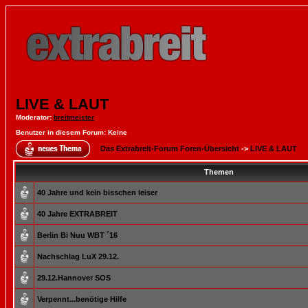
LIVE & LAUT
Moderator
:
breitmeister
Benutzer in diesem Forum: Keine
Das Extrabreit-Forum Foren-Übersicht
->
LIVE & LAUT
Themen
40 Jahre und kein bisschen leiser
40 Jahre EXTRABREIT
Berlin Bi Nuu WBT ´16
Nachschlag LuX 29.12.
29.12.Hannover SOS
Verpennt...benötige Hilfe