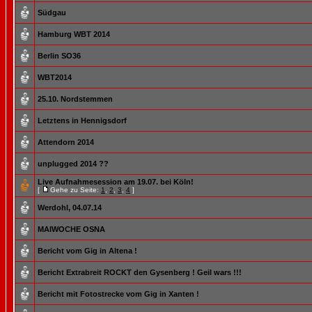
Südgau
Hamburg WBT 2014
Berlin SO36
WBT2014
25.10. Nordstemmen
Letztens in Hennigsdorf
Attendorn 2014
unplugged 2014 ??
Live Aufnahmesession am 19.07. bei Köln!
[
Gehe zu Seite:
1
,
2
,
3
,
4
]
Werdohl, 04.07.14
MAIWOCHE OSNA
Bericht vom Gig in Altena !
Bericht Extrabreit ROCKT den Gysenberg ! Geil wars !!!
Bericht mit Fotostrecke vom Gig in Xanten !