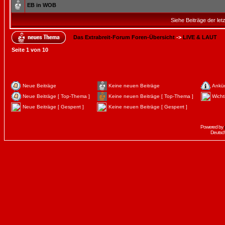
EB in WOB
Siehe Beiträge der let
Das Extrabreit-Forum Foren-Übersicht
->
LIVE & LAUT
Seite
1
von
10
Neue Beiträge
Keine neuen Beiträge
Ankü
Neue Beiträge [ Top-Thema ]
Keine neuen Beiträge [ Top-Thema ]
Wicht
Neue Beiträge [ Gesperrt ]
Keine neuen Beiträge [ Gesperrt ]
Powered by
Deutsc