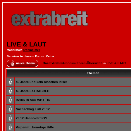
LIVE & LAUT
Moderator
:
breitmeister
Benutzer in diesem Forum: Keine
Das Extrabreit-Forum Foren-Übersicht
->
LIVE & LAUT
Themen
40 Jahre und kein bisschen leiser
40 Jahre EXTRABREIT
Berlin Bi Nuu WBT ´16
Nachschlag LuX 29.12.
29.12.Hannover SOS
Verpennt...benötige Hilfe