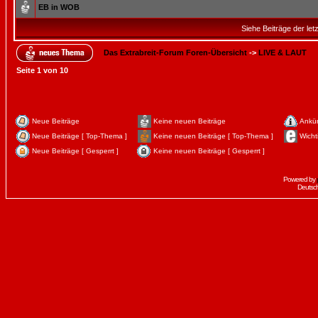
EB in WOB
Siehe Beiträge der let
Das Extrabreit-Forum Foren-Übersicht
->
LIVE & LAUT
Seite
1
von
10
Neue Beiträge
Keine neuen Beiträge
Ankü
Neue Beiträge [ Top-Thema ]
Keine neuen Beiträge [ Top-Thema ]
Wicht
Neue Beiträge [ Gesperrt ]
Keine neuen Beiträge [ Gesperrt ]
Powered by
Deutsc