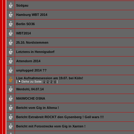
Südgau
Hamburg WBT 2014
Berlin SO36
WBT2014
25.10. Nordstemmen
Letztens in Hennigsdorf
Attendorn 2014
unplugged 2014 ??
Live Aufnahmesession am 19.07. bei Köln!
[
Gehe zu Seite:
1
,
2
,
3
,
4
]
Werdohl, 04.07.14
MAIWOCHE OSNA
Bericht vom Gig in Altena !
Bericht Extrabreit ROCKT den Gysenberg ! Geil wars !!!
Bericht mit Fotostrecke vom Gig in Xanten !