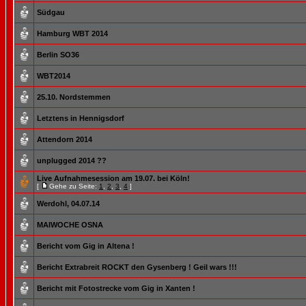
Südgau
Hamburg WBT 2014
Berlin SO36
WBT2014
25.10. Nordstemmen
Letztens in Hennigsdorf
Attendorn 2014
unplugged 2014 ??
Live Aufnahmesession am 19.07. bei Köln!
[
Gehe zu Seite:
1
,
2
,
3
,
4
]
Werdohl, 04.07.14
MAIWOCHE OSNA
Bericht vom Gig in Altena !
Bericht Extrabreit ROCKT den Gysenberg ! Geil wars !!!
Bericht mit Fotostrecke vom Gig in Xanten !