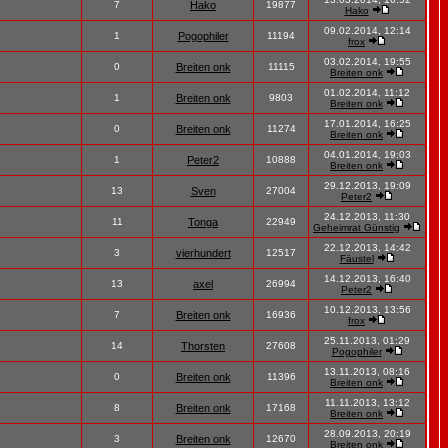
7
Hako
19877
Hako
09.02.2014, 12:14
1
Pogophiler
11194
frox
03.02.2014, 19:55
0
Breiten onk
11115
Breiten onk
01.02.2014, 11:12
1
Breiten onk
9803
Breiten onk
17.01.2014, 16:25
0
Breiten onk
11274
Breiten onk
04.01.2014, 19:03
1
Peter2
10888
Breiten onk
29.12.2013, 19:09
13
Sven
27004
Peter2
24.12.2013, 11:30
11
Tonga
22949
Geheimrat Günstig
22.12.2013, 14:42
3
vierhundert
12517
Fäustel
14.12.2013, 16:40
13
axel
26994
Peter2
10.12.2013, 13:56
7
Breiten onk
16936
frox
25.11.2013, 01:29
14
Thorsten
27608
Pogophiler
13.11.2013, 08:16
0
Breiten onk
11396
Breiten onk
11.11.2013, 13:12
8
Breiten onk
17168
Breiten onk
28.09.2013, 20:19
3
Breiten onk
12670
Breiten onk