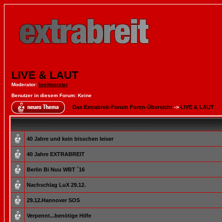
LIVE & LAUT
Moderator
:
breitmeister
Benutzer in diesem Forum: Keine
Das Extrabreit-Forum Foren-Übersicht
->
LIVE & LAUT
40 Jahre und kein bisschen leiser
40 Jahre EXTRABREIT
Berlin Bi Nuu WBT ´16
Nachschlag LuX 29.12.
29.12.Hannover SOS
Verpennt...benötige Hilfe