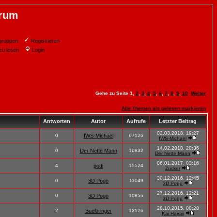
orum
gruppen
Registrieren
zu lesen
Login
Gehe zu Seite
1
,
2
,
3
,
4
,
5
,
6
,
7
,
8
,
9
,
10
Weiter
Alle Themen als gelesen markieren
Antworten
Autor
Aufrufe
Letzter Beitrag
02.03.2018, 19:27
0
IWS-Michael
67126
IWS-Michael
14.02.2018, 20:36
0
Der Nette Mann
10832
Der Nette Mann
06.01.2017, 03:16
4
potti
15524
Zucker
30.12.2016, 12:45
0
3D Pogo
11049
3D Pogo
27.12.2016, 12:21
0
3D Pogo
10856
3D Pogo
28.10.2015, 08:28
2
Buelbringer
12126
Kai Havaii