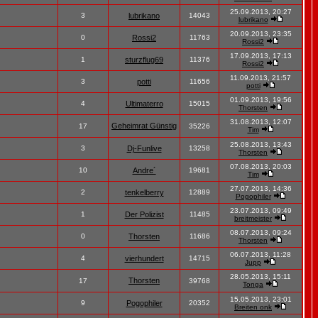
25.09.2013, 20:27
3
lubrikano
14043
lubrikano
20.09.2013, 23:35
0
Rossi2
11763
Rossi2
17.09.2013, 17:13
1
sturzflug69
11376
Rossi2
11.09.2013, 21:57
3
potti
11656
potti
01.09.2013, 19:56
4
Ultimaterro
15015
Thorsten
31.08.2013, 12:07
Geheimrat Günstig
17
35226
Tim
25.08.2013, 13:43
3
Dj-Funlive
13258
Thorsten
07.08.2013, 20:03
10
Andre´
19681
Tim
27.07.2013, 14:36
2
tenkelberry
12889
Pogophiler
23.07.2013, 09:49
1
Der Polizist
11485
breitmeister
08.07.2013, 09:24
0
Thorsten
11686
Thorsten
06.07.2013, 11:28
4
vierhundert
14715
Jupp
28.05.2013, 15:11
Thorsten
17
39768
Tonga
15.05.2013, 23:01
9
Pogophiler
20352
Breiten onk