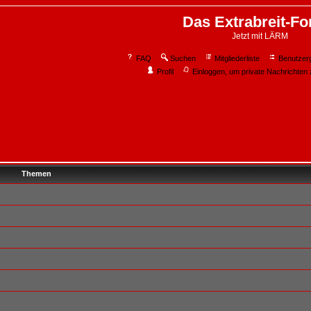
Das Extrabreit-F
Jetzt mit LÄRM
FAQ
Suchen
Mitgliederliste
Benutzer
Profil
Einloggen, um private Nachrichten 
Themen