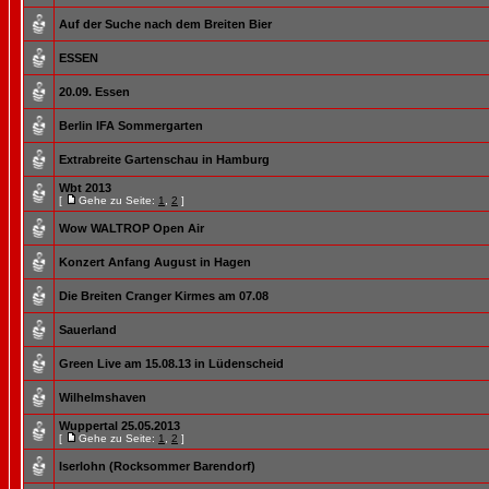
Auf der Suche nach dem Breiten Bier
ESSEN
20.09. Essen
Berlin IFA Sommergarten
Extrabreite Gartenschau in Hamburg
Wbt 2013
[
Gehe zu Seite:
1
,
2
]
Wow WALTROP Open Air
Konzert Anfang August in Hagen
Die Breiten Cranger Kirmes am 07.08
Sauerland
Green Live am 15.08.13 in Lüdenscheid
Wilhelmshaven
Wuppertal 25.05.2013
[
Gehe zu Seite:
1
,
2
]
Iserlohn (Rocksommer Barendorf)