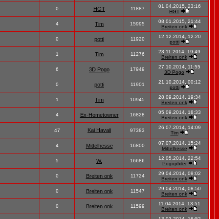
01.04.2015, 23:16
0
HGT
11887
HGT
08.01.2015, 21:44
4
Tim
15995
Breiten onk
12.12.2014, 12:20
0
potti
11920
potti
23.11.2014, 19:49
1
Tim
11276
Breiten onk
27.10.2014, 11:55
6
3D Pogo
17949
3D Pogo
21.10.2014, 00:12
0
potti
11901
potti
28.09.2014, 19:34
1
Tim
10945
Breiten onk
05.09.2014, 18:33
4
Ex-Hometowner
16828
Breiten onk
26.07.2014, 14:09
Kai Havaii
47
97383
Tim
07.07.2014, 15:24
4
Mittelhesse
16800
Mittelhesse
12.05.2014, 22:54
5
W.
16686
Pogophiler
29.04.2014, 09:02
0
Breiten onk
11724
Breiten onk
29.04.2014, 08:50
0
Breiten onk
11547
Breiten onk
11.04.2014, 13:51
0
Breiten onk
11599
Breiten onk
13.03.2014, 16:52