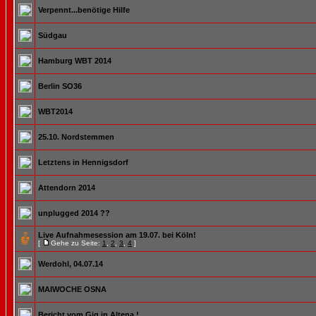
Verpennt...benötige Hilfe
Südgau
Hamburg WBT 2014
Berlin SO36
WBT2014
25.10. Nordstemmen
Letztens in Hennigsdorf
Attendorn 2014
unplugged 2014 ??
Live Aufnahmesession am 19.07. bei Köln!
[
Gehe zu Seite:
1
,
2
,
3
,
4
]
Werdohl, 04.07.14
MAIWOCHE OSNA
Bericht vom Gig in Altena !