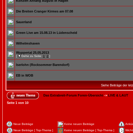
Konzert Anfang August in Hagen
Die Breiten Cranger Kirmes am 07.08
Sauerland
Green Live am 15.08.13 in Lüdenscheid
Wilhelmshaven
Wuppertal 25.05.2013
[
Gehe zu Seite:
1
,
2
]
Iserlohn (Rocksommer Barendorf)
EB in WOB
Siehe Beiträge der let
Das Extrabreit-Forum Foren-Übersicht
->
LIVE & LAUT
Seite
1
von
10
Neue Beiträge
Keine neuen Beiträge
Ankü
Neue Beiträge [ Top-Thema ]
Keine neuen Beiträge [ Top-Thema ]
Wicht