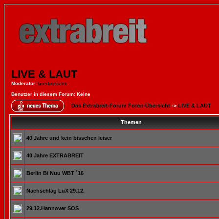
LIVE & LAUT
Moderator
:
breitmeister
Benutzer in diesem Forum: Keine
Das Extrabreit-Forum Foren-Übersicht
->
LIVE & LAUT
Themen
40 Jahre und kein bisschen leiser
40 Jahre EXTRABREIT
Berlin Bi Nuu WBT ´16
Nachschlag LuX 29.12.
29.12.Hannover SOS