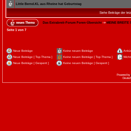
Little Bernd.KL aus Rheine hat Geburtstag
Siehe Beiträge der let
Das Extrabreit-Forum Foren-Übersicht
->
MEINE BREITE
Seite
1
von
7
Neue Beiträge
Keine neuen Beiträge
Ankü
Neue Beiträge [ Top-Thema ]
Keine neuen Beiträge [ Top-Thema ]
Wicht
Neue Beiträge [ Gesperrt ]
Keine neuen Beiträge [ Gesperrt ]
Powered by
Deutsc