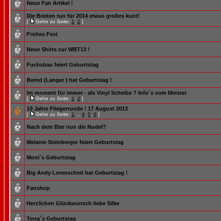
Neue Fan Artikel !
Die Breiten tun für 2014 etwas großes kunt!
[
Gehe zu Seite:
1
,
2
]
Frohes Fest
Neue Shirts zur WBT13 !
Fuchsbau feiert Geburtstag
Bernd (Langer ) hat Geburtstag !
Im moment für immer - als Vinyl Scheibe ? Info´s vom Meister
[
Gehe zu Seite:
1
,
2
]
10 Jahre Fliegerrunde ! 17 August 2013
[
Gehe zu Seite:
1
...
4
,
5
,
6
]
Nach dem Bier nun die Nudel?
Melanie Steinberger feiert Geburtstag
Moni`s Geburtstag
Big Andy Lorenscheit hat Geburtstag !
Fanshop
Herzlichen Glückwunsch liebe Silke
Tong´s Geburtstag