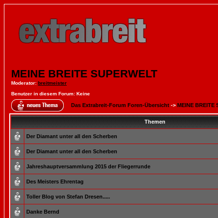
MEINE BREITE SUPERWELT
Moderator
:
breitmeister
Benutzer in diesem Forum: Keine
Das Extrabreit-Forum Foren-Übersicht
->
MEINE BREITE
Themen
Der Diamant unter all den Scherben
Der Diamant unter all den Scherben
Jahreshauptversammlung 2015 der Fliegerrunde
Des Meisters Ehrentag
Toller Blog von Stefan Dresen.....
Danke Bernd