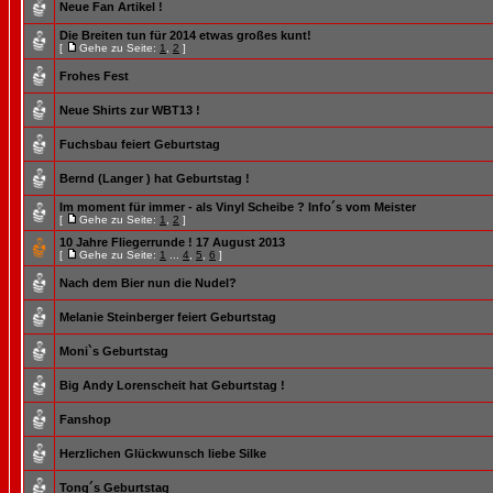
Neue Fan Artikel !
Die Breiten tun für 2014 etwas großes kunt!
[
Gehe zu Seite:
1
,
2
]
Frohes Fest
Neue Shirts zur WBT13 !
Fuchsbau feiert Geburtstag
Bernd (Langer ) hat Geburtstag !
Im moment für immer - als Vinyl Scheibe ? Info´s vom Meister
[
Gehe zu Seite:
1
,
2
]
10 Jahre Fliegerrunde ! 17 August 2013
[
Gehe zu Seite:
1
...
4
,
5
,
6
]
Nach dem Bier nun die Nudel?
Melanie Steinberger feiert Geburtstag
Moni`s Geburtstag
Big Andy Lorenscheit hat Geburtstag !
Fanshop
Herzlichen Glückwunsch liebe Silke
Tong´s Geburtstag