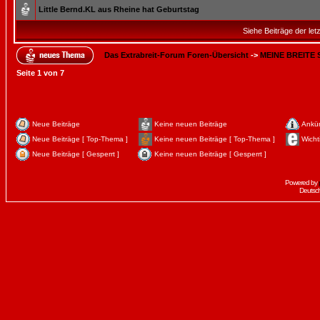
Little Bernd.KL aus Rheine hat Geburtstag
Siehe Beiträge der let
Das Extrabreit-Forum Foren-Übersicht
->
MEINE BREITE
Seite
1
von
7
Neue Beiträge
Keine neuen Beiträge
Ankü
Neue Beiträge [ Top-Thema ]
Keine neuen Beiträge [ Top-Thema ]
Wicht
Neue Beiträge [ Gesperrt ]
Keine neuen Beiträge [ Gesperrt ]
Powered by
Deutsc