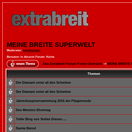
MEINE BREITE SUPERWELT
Moderator
:
breitmeister
Benutzer in diesem Forum: Keine
Das Extrabreit-Forum Foren-Übersicht
->
MEINE BREITE
Themen
Der Diamant unter all den Scherben
Der Diamant unter all den Scherben
Jahreshauptversammlung 2015 der Fliegerrunde
Des Meisters Ehrentag
Toller Blog von Stefan Dresen.....
Danke Bernd