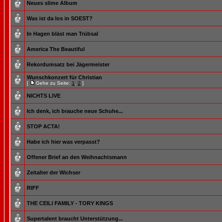
Neues slime Album
Was ist da los in SOEST?
In Hagen bläst man Trübsal
America The Beautiful
Rekordumsatz bei Jägermeister
Wunschkonzert für Christian
[
Gehe zu Seite:
1
,
2
]
NICHTS LIVE
Ich denk, ich brauche neue Schuhe...
STOP ACTA!
Habe ich hier was verpasst?
Offener Brief an den Weihnachtsmann
Zeitalter der Wichser
RIFF
THE CEILI FAMILY - TORY KINGS
Supertalent braucht Unterstützung...