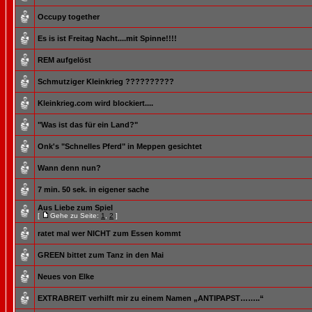
Occupy together
Es is ist Freitag Nacht....mit Spinne!!!!
REM aufgelöst
Schmutziger Kleinkrieg ??????????
Kleinkrieg.com wird blockiert....
"Was ist das für ein Land?"
Onk's "Schnelles Pferd" in Meppen gesichtet
Wann denn nun?
7 min. 50 sek. in eigener sache
Aus Liebe zum Spiel
[
Gehe zu Seite:
1
,
2
]
ratet mal wer NICHT zum Essen kommt
GREEN bittet zum Tanz in den Mai
Neues von Elke
EXTRABREIT verhilft mir zu einem Namen „ANTIPAPST……..“