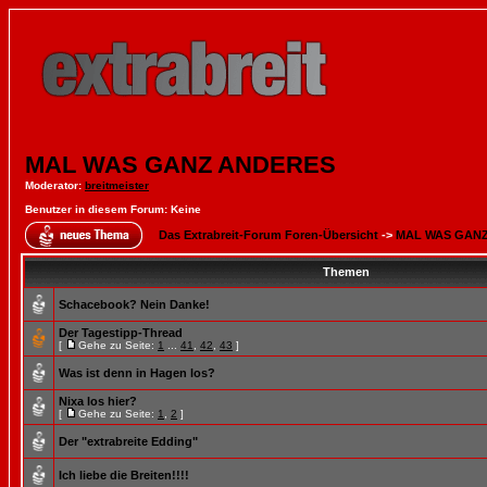
MAL WAS GANZ ANDERES
Moderator
:
breitmeister
Benutzer in diesem Forum: Keine
Das Extrabreit-Forum Foren-Übersicht
->
MAL WAS GAN
Themen
Schacebook? Nein Danke!
Der Tagestipp-Thread
[
Gehe zu Seite:
1
...
41
,
42
,
43
]
Was ist denn in Hagen los?
Nixa los hier?
[
Gehe zu Seite:
1
,
2
]
Der "extrabreite Edding"
Ich liebe die Breiten!!!!