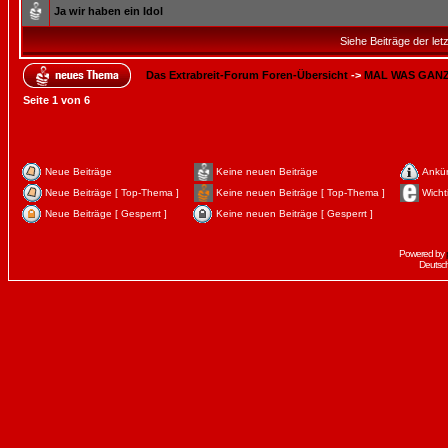
Ja wir haben ein Idol
Siehe Beiträge der let
Das Extrabreit-Forum Foren-Übersicht
->
MAL WAS GAN
Seite
1
von
6
Neue Beiträge
Keine neuen Beiträge
Ankü
Neue Beiträge [ Top-Thema ]
Keine neuen Beiträge [ Top-Thema ]
Wicht
Neue Beiträge [ Gesperrt ]
Keine neuen Beiträge [ Gesperrt ]
Powered by
Deutsc