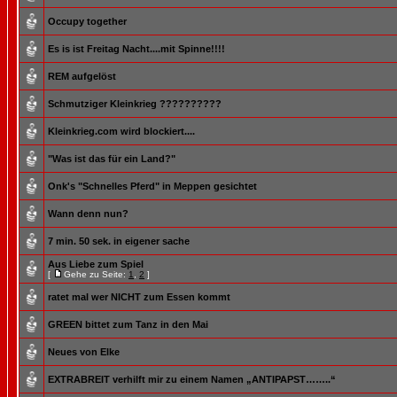
Occupy together
Es is ist Freitag Nacht....mit Spinne!!!!
REM aufgelöst
Schmutziger Kleinkrieg ??????????
Kleinkrieg.com wird blockiert....
"Was ist das für ein Land?"
Onk's "Schnelles Pferd" in Meppen gesichtet
Wann denn nun?
7 min. 50 sek. in eigener sache
Aus Liebe zum Spiel
[
Gehe zu Seite:
1
,
2
]
ratet mal wer NICHT zum Essen kommt
GREEN bittet zum Tanz in den Mai
Neues von Elke
EXTRABREIT verhilft mir zu einem Namen „ANTIPAPST……..“