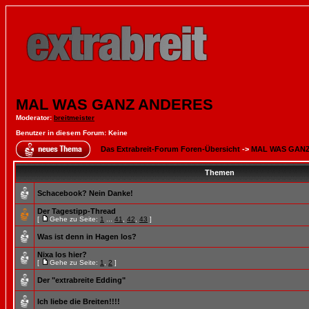
MAL WAS GANZ ANDERES
Moderator
:
breitmeister
Benutzer in diesem Forum: Keine
Das Extrabreit-Forum Foren-Übersicht
->
MAL WAS GAN
Themen
Schacebook? Nein Danke!
Der Tagestipp-Thread
[
Gehe zu Seite:
1
...
41
,
42
,
43
]
Was ist denn in Hagen los?
Nixa los hier?
[
Gehe zu Seite:
1
,
2
]
Der "extrabreite Edding"
Ich liebe die Breiten!!!!