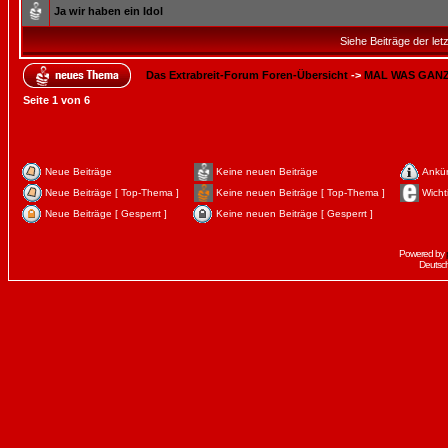
Ja wir haben ein Idol
Siehe Beiträge der let
Das Extrabreit-Forum Foren-Übersicht
->
MAL WAS GAN
Seite
1
von
6
Neue Beiträge
Keine neuen Beiträge
Ankü
Neue Beiträge [ Top-Thema ]
Keine neuen Beiträge [ Top-Thema ]
Wicht
Neue Beiträge [ Gesperrt ]
Keine neuen Beiträge [ Gesperrt ]
Powered by
Deutsc