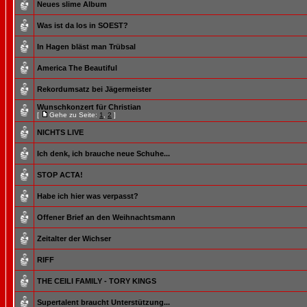
Neues slime Album
Was ist da los in SOEST?
In Hagen bläst man Trübsal
America The Beautiful
Rekordumsatz bei Jägermeister
Wunschkonzert für Christian
[
Gehe zu Seite:
1
,
2
]
NICHTS LIVE
Ich denk, ich brauche neue Schuhe...
STOP ACTA!
Habe ich hier was verpasst?
Offener Brief an den Weihnachtsmann
Zeitalter der Wichser
RIFF
THE CEILI FAMILY - TORY KINGS
Supertalent braucht Unterstützung...