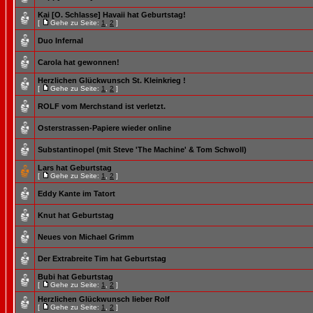
Kai [O. Schlasse] Havaii hat Geburtstag!
[
Gehe zu Seite:
1
,
2
]
Duo Infernal
Carola hat gewonnen!
Herzlichen Glückwunsch St. Kleinkrieg !
[
Gehe zu Seite:
1
,
2
]
ROLF vom Merchstand ist verletzt.
Osterstrassen-Papiere wieder online
Substantinopel (mit Steve 'The Machine' & Tom Schwoll)
Lars hat Geburtstag
[
Gehe zu Seite:
1
,
2
]
Eddy Kante im Tatort
Knut hat Geburtstag
Neues von Michael Grimm
Der Extrabreite Tim hat Geburtstag
Bubi hat Geburtstag
[
Gehe zu Seite:
1
,
2
]
Herzlichen Glückwunsch lieber Rolf
[
Gehe zu Seite:
1
,
2
]