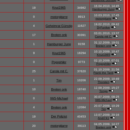
Geheimrat Günstig
16.04.2010, 14:45
Knut1965
19
34982
Hamburger Jung
10.03.2010, 17:45
0
motorgitarre
8913
motorgitarre
19.02.2010, 09:42
4
Geheimrat Günstig
11627
Dj-Funlive
03.01.2010, 13:37
Breiten onk
17
30391
Carola mit C.
31.12.2009, 19:01
1
Hamburger Jung
9158
Breiten onk
10.10.2009, 10:47
9
Knut1965
18294
Knut1965
02.10.2009, 07:01
0
Pogophiler
9773
Pogophiler
01.10.2009, 21:58
Carola mit C.
25
37620
Frank the Tank
22.09.2009, 10:49
1
Tim
10206
Thorsten
12.09.2009, 15:27
10
Breiten onk
18740
Tonga
30.07.2009, 08:25
0
IWS-Michael
10370
IWS-Michael
20.07.2009, 10:29
4
Breiten onk
12084
Tim
13.07.2009, 20:16
Der Polizist
19
40453
Andi741
04.05.2009, 14:27
motorgitarre
20
39113
Breiten onk