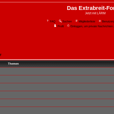
Das Extrabreit-F
Jetzt mit LÄRM
FAQ
Suchen
Mitgliederliste
Benutzer
Profil
Einloggen, um private Nachrichten 
T
Themen