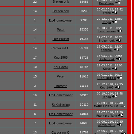
Breiten onk
22
38483
Der Polizist
26.02.2012, 12:42
14
Breiten onk
26230
Franx
22.12.2011, 12:50
1
Ex-Hometowner
9784
Tonga
09.10.2011, 20:29
14
Peter
25352
Lars Larsson
12.07.2011, 10:20
7
Der Polizist
16144
Breiten onk
17.05.2011, 12:09
14
Carola mit C.
25791
domino1
16.04.2011, 09:55
Knut1965
17
34728
Breiten onk
12.03.2011, 12:06
10
Kai Havaii
18786
Klaus
06.01.2011, 20:15
Peter
15
31019
SUPERHELD
28.12.2010, 22:35
3
Thorsten
11173
Knut1965
05.10.2010, 18:48
Ex-Hometowner
16
30324
Tonga
22.09.2010, 22:40
11
St.Kleinkrieg
19110
DARK LORD of G.
21.07.2010, 21:29
6
Ex-Hometowner
14844
Frank the Tank
06.06.2010, 19:35
7
Ex-Hometowner
14686
Carola mit C.
05.05.2010, 20:52
13
Carola mit C.
21763