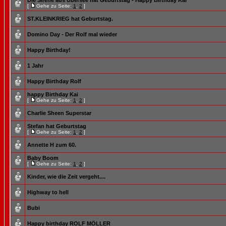
Die Sirene aus Übersee hat Geburtstag - Happy Birthday Kai
[
Gehe zu Seite:
1
,
2
]
ST.KLEINKRIEG hat Geburtstag.
Domino Day - Der Rolf mal wieder
Happy Birthday!
1 Jahr
Happy Birthday Rolf
happy Birthday Kai
[
Gehe zu Seite:
1
,
2
]
Charlie Sheen Superstar
Stefan hat Geburtstag
[
Gehe zu Seite:
1
,
2
]
Annette H zum 60.
Baby Boom
[
Gehe zu Seite:
1
,
2
]
Kinder, wie die Zeit vergeht....
Highway to hell
Bubi
Happy birthday ROLF MÖLLER