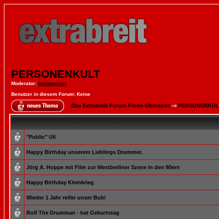
PERSONENKULT
Moderator
:
breitmeister
Benutzer in diesem Forum: Keine
Das Extrabreit-Forum Foren-Übersicht
->
PERSONENKUL
"Public" Uli
Happy Birthday unserem Lieblings Drummer.
Jörg A. Hoppe mit Film zur Westberliner Szene in den 80ern
Happy Birthday Kleinkrieg
Wieder 1 Jahr reifer unser Bubi
Rolf The Drumman - hat Geburtstag