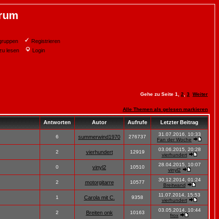
orum
gruppen
Registrieren
zu lesen
Login
Gehe zu Seite
1
,
2
,
3
Weiter
Alle Themen als gelesen markieren
Antworten
Autor
Aufrufe
Letzter Beitrag
31.07.2016, 10:33
6
summerwind1970
276737
Fan der Woche
03.06.2015, 20:28
2
vierhundert
12919
vierhundert
28.04.2015, 10:07
0
vinyl2
10510
vinyl2
30.12.2014, 01:24
2
motorgitarre
10577
Breitwand
11.07.2014, 15:53
1
Carola mit C.
9358
vierhundert
03.05.2014, 10:44
2
Breiten onk
10163
frox