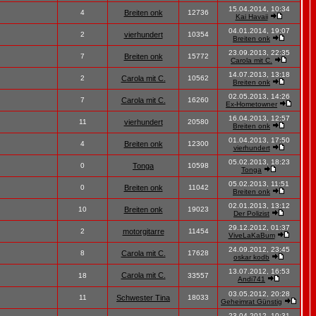
15.04.2014, 10:34
4
Breiten onk
12736
Kai Havaii
04.01.2014, 19:07
2
vierhundert
10354
Breiten onk
23.09.2013, 22:35
7
Breiten onk
15772
Carola mit C.
14.07.2013, 13:18
2
Carola mit C.
10562
Breiten onk
02.05.2013, 14:26
7
Carola mit C.
16260
Ex-Hometowner
16.04.2013, 12:57
11
vierhundert
20580
Breiten onk
01.04.2013, 17:50
4
Breiten onk
12300
vierhundert
05.02.2013, 18:23
0
Tonga
10598
Tonga
05.02.2013, 11:51
0
Breiten onk
11042
Breiten onk
02.01.2013, 13:12
10
Breiten onk
19023
Der Polizist
29.12.2012, 01:37
2
motorgitarre
11454
ViveLaKaBum
24.09.2012, 23:45
8
Carola mit C.
17628
oskar kodb
13.07.2012, 16:53
Carola mit C.
18
33557
Andi741
03.05.2012, 20:28
11
Schwester Tina
18033
Geheimrat Günstig
23.04.2012, 10:31