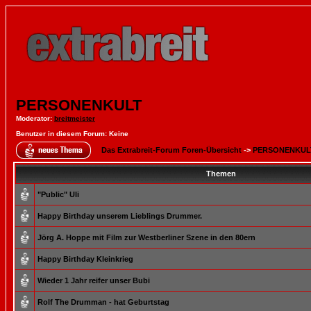
PERSONENKULT
Moderator
:
breitmeister
Benutzer in diesem Forum: Keine
Das Extrabreit-Forum Foren-Übersicht
->
PERSONENKUL
Themen
"Public" Uli
Happy Birthday unserem Lieblings Drummer.
Jörg A. Hoppe mit Film zur Westberliner Szene in den 80ern
Happy Birthday Kleinkrieg
Wieder 1 Jahr reifer unser Bubi
Rolf The Drumman - hat Geburtstag