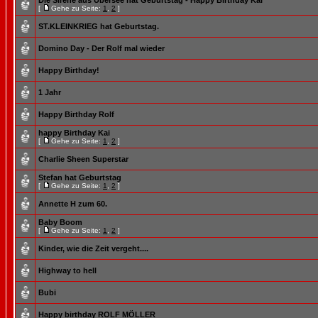
Die Sirene aus Übersee hat Geburtstag - Happy Birthday Kai
[
Gehe zu Seite:
1
,
2
]
ST.KLEINKRIEG hat Geburtstag.
Domino Day - Der Rolf mal wieder
Happy Birthday!
1 Jahr
Happy Birthday Rolf
happy Birthday Kai
[
Gehe zu Seite:
1
,
2
]
Charlie Sheen Superstar
Stefan hat Geburtstag
[
Gehe zu Seite:
1
,
2
]
Annette H zum 60.
Baby Boom
[
Gehe zu Seite:
1
,
2
]
Kinder, wie die Zeit vergeht....
Highway to hell
Bubi
Happy birthday ROLF MÖLLER