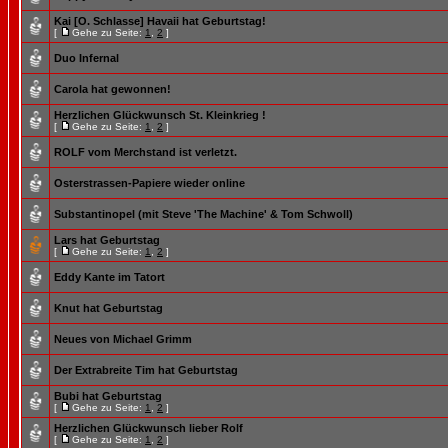
Kai [O. Schlasse] Havaii hat Geburtstag!
[
Gehe zu Seite:
1
,
2
]
Duo Infernal
Carola hat gewonnen!
Herzlichen Glückwunsch St. Kleinkrieg !
[
Gehe zu Seite:
1
,
2
]
ROLF vom Merchstand ist verletzt.
Osterstrassen-Papiere wieder online
Substantinopel (mit Steve 'The Machine' & Tom Schwoll)
Lars hat Geburtstag
[
Gehe zu Seite:
1
,
2
]
Eddy Kante im Tatort
Knut hat Geburtstag
Neues von Michael Grimm
Der Extrabreite Tim hat Geburtstag
Bubi hat Geburtstag
[
Gehe zu Seite:
1
,
2
]
Herzlichen Glückwunsch lieber Rolf
[
Gehe zu Seite:
1
,
2
]