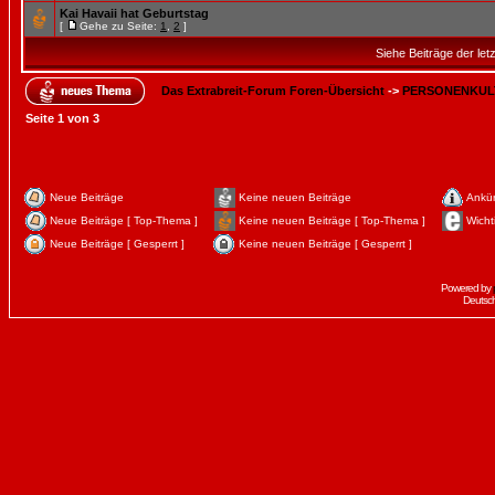
Kai Havaii hat Geburtstag
[
Gehe zu Seite:
1
,
2
]
Siehe Beiträge der let
Das Extrabreit-Forum Foren-Übersicht
->
PERSONENKUL
Seite
1
von
3
Neue Beiträge
Keine neuen Beiträge
Ankü
Neue Beiträge [ Top-Thema ]
Keine neuen Beiträge [ Top-Thema ]
Wicht
Neue Beiträge [ Gesperrt ]
Keine neuen Beiträge [ Gesperrt ]
Powered by
Deutsc