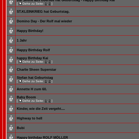
Die Sirene aus Übersee hat Geburtstag - Happy Birthday Kai
[
Gehe zu Seite:
1
,
2
]
ST.KLEINKRIEG hat Geburtstag.
Domino Day - Der Rolf mal wieder
Happy Birthday!
1 Jahr
Happy Birthday Rolf
happy Birthday Kai
[
Gehe zu Seite:
1
,
2
]
Charlie Sheen Superstar
Stefan hat Geburtstag
[
Gehe zu Seite:
1
,
2
]
Annette H zum 60.
Baby Boom
[
Gehe zu Seite:
1
,
2
]
Kinder, wie die Zeit vergeht....
Highway to hell
Bubi
Happy birthday ROLF MÖLLER