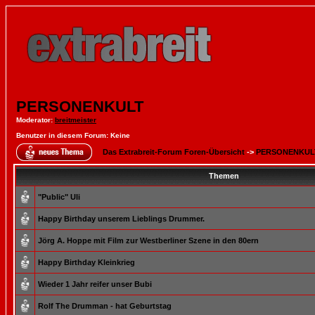
PERSONENKULT
Moderator
:
breitmeister
Benutzer in diesem Forum: Keine
Das Extrabreit-Forum Foren-Übersicht
->
PERSONENKUL
Themen
"Public" Uli
Happy Birthday unserem Lieblings Drummer.
Jörg A. Hoppe mit Film zur Westberliner Szene in den 80ern
Happy Birthday Kleinkrieg
Wieder 1 Jahr reifer unser Bubi
Rolf The Drumman - hat Geburtstag