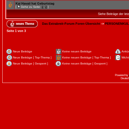
Kai Havaii hat Geburtstag
[
Gehe zu Seite:
1
,
2
]
Siehe Beiträge der let
Das Extrabreit-Forum Foren-Übersicht
->
PERSONENKUL
Seite
1
von
3
Neue Beiträge
Keine neuen Beiträge
Ankü
Neue Beiträge [ Top-Thema ]
Keine neuen Beiträge [ Top-Thema ]
Wicht
Neue Beiträge [ Gesperrt ]
Keine neuen Beiträge [ Gesperrt ]
Powered by
Deutsc