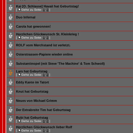
Kai [O. Schlasse] Havaii hat Geburtstag!
[
Gehe zu Seite:
1
,
2
]
Duo Infernal
Carola hat gewonnen!
Herzlichen Glückwunsch St. Kleinkrieg !
[
Gehe zu Seite:
1
,
2
]
ROLF vom Merchstand ist verletzt.
Osterstrassen-Papiere wieder online
Substantinopel (mit Steve 'The Machine' & Tom Schwoll)
Lars hat Geburtstag
[
Gehe zu Seite:
1
,
2
]
Eddy Kante im Tatort
Knut hat Geburtstag
Neues von Michael Grimm
Der Extrabreite Tim hat Geburtstag
Bubi hat Geburtstag
[
Gehe zu Seite:
1
,
2
]
Herzlichen Glückwunsch lieber Rolf
[
Gehe zu Seite:
1
,
2
]