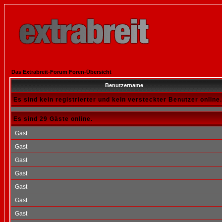
Das Extrabreit-Forum Foren-Übersicht
Benutzername
Es sind kein registrierter und kein versteckter Benutzer online.
Es sind 29 Gäste online.
Gast
Gast
Gast
Gast
Gast
Gast
Gast