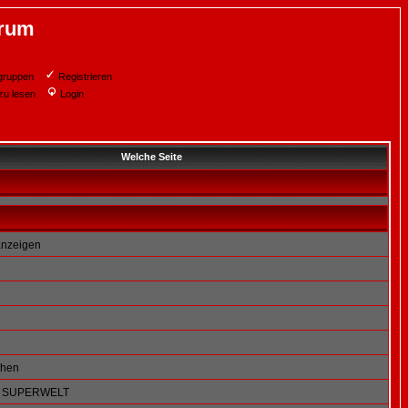
orum
gruppen
Registrieren
zu lesen
Login
Welche Seite
 anzeigen
chen
E SUPERWELT