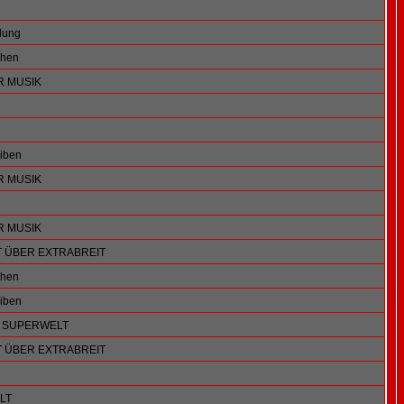
llung
chen
R MUSIK
eiben
R MUSIK
R MUSIK
T ÜBER EXTRABREIT
chen
eiben
E SUPERWELT
T ÜBER EXTRABREIT
LT