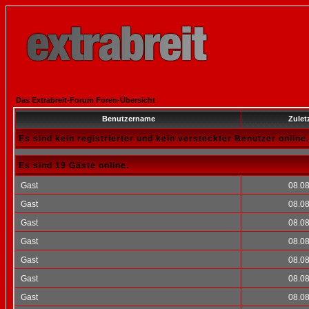
Das Extrabreit-Forum Foren-Übersicht
Benutzername
Zuletz
Es sind kein registrierter und kein versteckter Benutzer online.
Es sind 19 Gäste online.
Gast
08.08
Gast
08.08
Gast
08.08
Gast
08.08
Gast
08.08
Gast
08.08
Gast
08.08