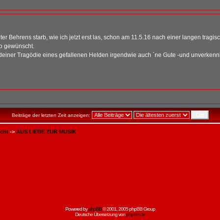
 Behrens starb, wie ich jetzt erst las, schon am 11.5.16 nach einer langen tragi
io gewünscht.
aber in deiner Tragödie eines gefallenen Helden irgendwie auch ´ne Gute -und unverk
Beiträge der letzten Zeit anzeigen:
icht
->
AUS LIEBE ZUR MUSIK
Powered by
phpBB
© 2001, 2005 phpBB Group
Deutsche Übersetzung von
phpBB.de