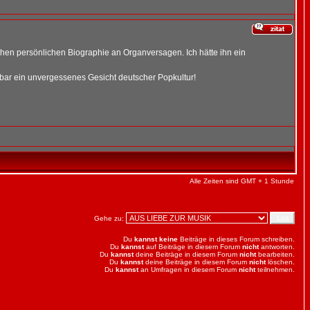
schen persönlichen Biographie an Organversagen. Ich hätte ihn ein
ennbar ein unvergessenes Gesicht deutscher Popkultur!
Alle Zeiten sind GMT + 1 Stunde
Gehe zu:
Du
kannst keine
Beiträge in dieses Forum schreiben.
Du
kannst
auf Beiträge in diesem Forum
nicht
antworten.
Du
kannst
deine Beiträge in diesem Forum
nicht
bearbeiten.
Du
kannst
deine Beiträge in diesem Forum
nicht
löschen.
Du
kannst
an Umfragen in diesem Forum
nicht
teilnehmen.