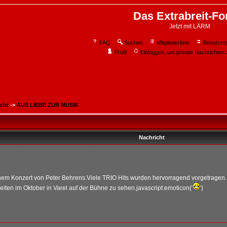
Das Extrabreit-F
Jetzt mit LÄRM
FAQ
Suchen
Mitgliederliste
Benutzer
Profil
Einloggen, um private Nachrichten 
icht
->
AUS LIEBE ZUR MUSIK
Nachricht
inem Konzert von Peter Behrens.Viele TRIO Hits wurden hervorragend vorgetragen.
Breiten im Oktober in Varel auf der Bühne zu sehen.javascript:emoticon('
')