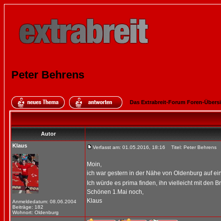
Peter Behrens
Das Extrabreit-Forum Foren-Übers
Autor
Klaus
Verfasst am: 01.05.2016, 18:16
Titel: Peter Behrens
Moin,
ich war gestern in der Nähe von Oldenburg auf e
Ich würde es prima finden, ihn vielleicht mit den 
Schönen 1.Mai noch,
Klaus
Anmeldedatum: 08.06.2004
Beiträge: 182
Wohnort: Oldenburg