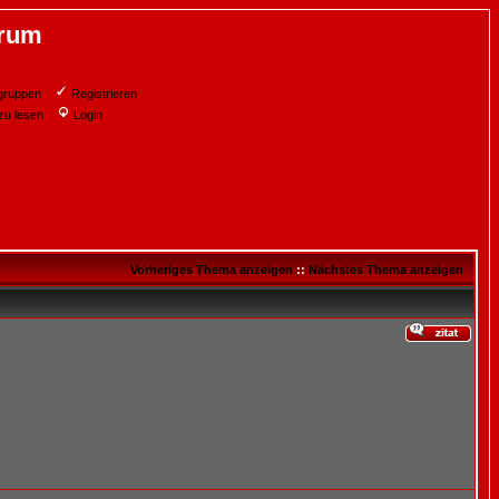
orum
gruppen
Registrieren
zu lesen
Login
Vorheriges Thema anzeigen
::
Nächstes Thema anzeigen