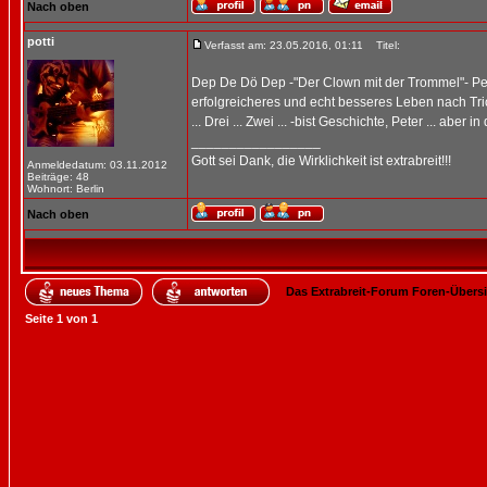
Nach oben
potti
Verfasst am: 23.05.2016, 01:11
Titel:
Dep De Dö Dep -"Der Clown mit der Trommel"- Peter
erfolgreicheres und echt besseres Leben nach Tr
... Drei ... Zwei ... -bist Geschichte, Peter ... 
_________________
Gott sei Dank, die Wirklichkeit ist extrabreit!!!
Anmeldedatum: 03.11.2012
Beiträge: 48
Wohnort: Berlin
Nach oben
Das Extrabreit-Forum Foren-Übers
Seite
1
von
1