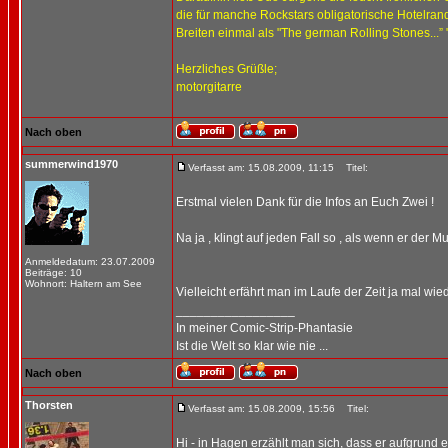
die für manche Rockstars obligatorische Hotelra
Breiten einmal als "The german Rolling Stones...” 
Herzliches Grüßle;
motorgitarre
Nach oben
summerwind1970
Verfasst am: 15.08.2009, 11:15
Titel:
Erstmal vielen Dank für die Infos an Euch Zwei !
Na ja , klingt auf jeden Fall so , als wenn er der Mu
Anmeldedatum: 23.07.2009
Beiträge: 10
Wohnort: Haltern am See
Vielleicht erfährt man im Laufe der Zeit ja mal wie
_________________
In meiner Comic-Strip-Phantasie
Ist die Welt so klar wie nie ...
Nach oben
Thorsten
Verfasst am: 15.08.2009, 15:56
Titel:
Hi - in Hagen erzählt man sich, dass er aufgrund 