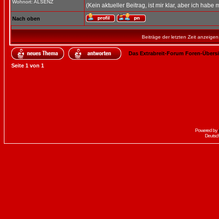
Wohnort: ALSENZ
(Kein aktueller Beitrag, ist mir klar, aber ich habe 
Nach oben
Beiträge der letzten Zeit anzeigen
Das Extrabreit-Forum Foren-Übers
Seite
1
von
1
Powered by
Deutsc