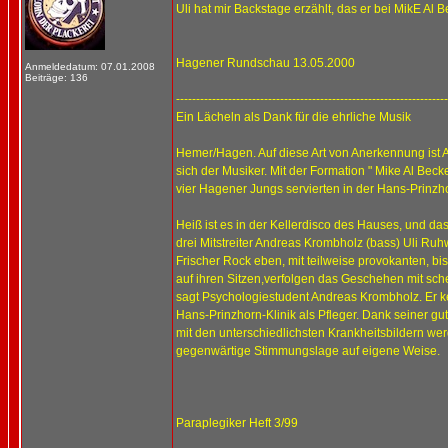
Uli hat mir Backstage erzählt, das er bei MikE Al 
Hagener Rundschau 13.05.2000
Anmeldedatum: 07.01.2008
Beiträge: 136
--------------------------------------------------------------------
Ein Lächeln als Dank für die ehrliche Musik
Hemer/Hagen. Auf diese Art von Anerkennung ist A
sich der Musiker. Mit der Formation " Mike Al Beck
vier Hagener Jungs servierten in der Hans-Prinzho
Heiß ist es in der Kellerdisco des Hauses, und d
drei Mitstreiter Andreas Krombholz (bass) Uli Ru
Frischer Rock eben, mit teilweise provokanten, 
auf ihren Sitzen,verfolgen das Geschehen mit sche
sagt Psychologiestudent Andreas Krombholz. Er ke
Hans-Prinzhorn-Klinik als Pfleger. Dank seiner g
mit den unterschiedlichsten Krankheitsbildern wer
gegenwärtige Stimmungslage auf eigene Weise.
Paraplegiker Heft 3/99