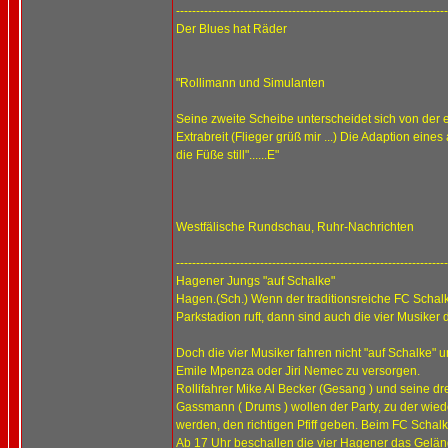
--------------------------------------------------------------------
Der Blues hat Räder
"Rollimann und Simulanten
Seine zweite Scheibe unterscheidet sich von der 
Extrabreit (Flieger grüß mir ...) Die Adaption ei
die Füße still"......E"
Westfälische Rundschau, Ruhr-Nachrichten
--------------------------------------------------------------------
Hagener Jungs "auf Schalke"
Hagen.(Sch.) Wenn der traditionsreiche FC Schal
Parkstadion ruft, dann sind auch die vier Musike
Doch die vier Musiker fahren nicht "auf Schalke
Emile Mpenza oder Jiri Nemec zu versorgen.
Rollifahrer Mike Al Becker (Gesang ) und seine dr
Gassmann ( Drums ) wollen der Party, zu der wied
werden, den richtigen Pfiff geben. Beim FC Schal
Ab 17 Uhr beschallen die vier Hagener das Gelän