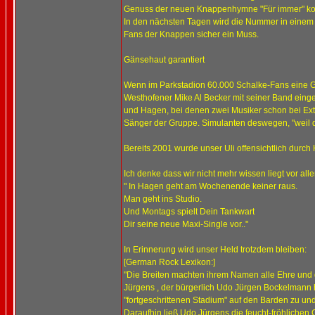
Genuss der neuen Knappenhymne "Für immer" kom
In den nächsten Tagen wird die Nummer in einem p
Fans der Knappen sicher ein Muss.
Gänsehaut garantiert
Wenn im Parkstadion 60.000 Schalke-Fans eine G
Westhofener Mike Al Becker mit seiner Band einges
und Hagen, bei denen zwei Musiker schon bei Extrab
Sänger der Gruppe. Simulanten deswegen, "weil die
Bereits 2001 wurde unser Uli offensichtlich durch 
Ich denke dass wir nicht mehr wissen liegt vor all
" In Hagen geht am Wochenende keiner raus.
Man geht ins Studio.
Und Montags spielt Dein Tankwart
Dir seine neue Maxi-Single vor.."
In Erinnerung wird unser Held trotzdem bleiben:
[German Rock Lexikon:]
"Die Breiten machten ihrem Namen alle Ehre und
Jürgens , der bürgerlich Udo Jürgen Bockelmann he
"fortgeschrittenen Stadium" auf den Barden zu und
Daraufhin ließ Udo Jürgens die feucht-fröhlichen 