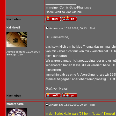
_________________
In meiner Comic-Strip-Phantasie
Ist die Welt so klar wie nie ...
Nach oben
Kai Havaii
Verfasst am: 15.08.2009, 00:13
Titel:
Hi Summerwind,
das ist wirklich ein heikles Thema, das mir manc
von mir - aber nicht nur von mir - verschuldet. U
Anmeldedatum: 11.06.2004
Beiträge: 210
nicht nur daran.
Wir waren damals nicht nett zueinander und es tut 
widerfahren haben lasse, die er verdient hatte. U
einstecken.
Immerhin gab es eine Art Versöhnung, als wir 19
dreimal begegnet, aber eher fremdplanetig. Es ist
Gruß von Havaii
Nach oben
motorgitarre
Verfasst am: 15.08.2009, 00:30
Titel:
in der Berlet Halle wars '98 beim "letzten" Konzert 