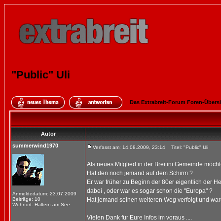
"Public" Uli
Das Extrabreit-Forum Foren-Übers
Autor
summerwind1970
Verfasst am: 14.08.2009, 23:14
Titel: "Public" Uli
Als neues Mitglied in der Breitini Gemeinde möcht
Hat den noch jemand auf dem Schirm ?
Er war früher zu Beginn der 80er eigentlich der H
dabei , oder war es sogar schon die "Europa" ?
Anmeldedatum: 23.07.2009
Beiträge: 10
Hat jemand seinen weiteren Weg verfolgt und warum 
Wohnort: Haltern am See
Vielen Dank für Eure Infos im voraus ....