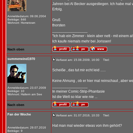
Jahren bei Al Becker ausgestiegen. Ich habe mal ve
Erfolg.
Anmeldedatum: 09.06.2004
Beiträge: 846
Gruß
Wohnort: Hometown
thorsten
_________________
"Ich hab ein Zimmer - klein aber nett - mit einem a
Ich kaufe niemals mehr bei Jorissen!
Nach oben
summerwind1970
Verfasst am: 15.08.2009, 16:00
Titel:
Scheiße , das tut mir echt leid ......
Keine Ahnung , ob er hier mal reinschaut , aber we
_________________
Anmeldedatum: 23.07.2009
Beiträge: 10
In meiner Comic-Strip-Phantasie
Wohnort: Haltern am See
Ist die Welt so klar wie nie ...
Nach oben
Fan der Woche
Verfasst am: 31.07.2016, 10:33
Titel:
Hat man mal wieder etwas von ihm gehört?
Anmeldedatum: 29.07.2016
Beiträge: 9