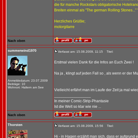
die für manche Rockstars obligatorische Hotelra
Breiten einmal als "The german Rolling Stones...” 
Herzliches Grüßle;
motorgitarre
Nach oben
summerwind1970
Verfasst am: 15.08.2009, 11:15
Titel:
Erstmal vielen Dank für die Infos an Euch Zwei !
Na ja , klingt auf jeden Fall so , als wenn er der Mu
Anmeldedatum: 23.07.2009
Beiträge: 10
Wohnort: Haltern am See
Vielleicht erfährt man im Laufe der Zeit ja mal wie
_________________
In meiner Comic-Strip-Phantasie
Ist die Welt so klar wie nie ...
Nach oben
Thorsten
Verfasst am: 15.08.2009, 15:56
Titel:
Hi - in Hagen erzählt man sich, dass er aufgrund 