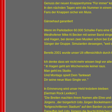
Genuss der neuen Knappenhymne "Für immer" kom
In den nächsten Tagen wird die Nummer in einem p
Fans der Knappen sicher ein Muss.
Gänsehaut garantiert
Wenn im Parkstadion 60.000 Schalke-Fans eine G
Westhofener Mike Al Becker mit seiner Band einges
und Hagen, bei denen zwei Musiker schon bei Extrab
Sänger der Gruppe. Simulanten deswegen, "weil die
Bereits 2001 wurde unser Uli offensichtlich durch 
Ich denke dass wir nicht mehr wissen liegt vor all
" In Hagen geht am Wochenende keiner raus.
Man geht ins Studio.
Und Montags spielt Dein Tankwart
Dir seine neue Maxi-Single vor.."
In Erinnerung wird unser Held trotzdem bleiben:
[German Rock Lexikon:]
"Die Breiten machten ihrem Namen alle Ehre und
Jürgens , der bürgerlich Udo Jürgen Bockelmann he
"fortgeschrittenen Stadium" auf den Barden zu und
Daraufhin ließ Udo Jürgens die feucht-fröhlichen 