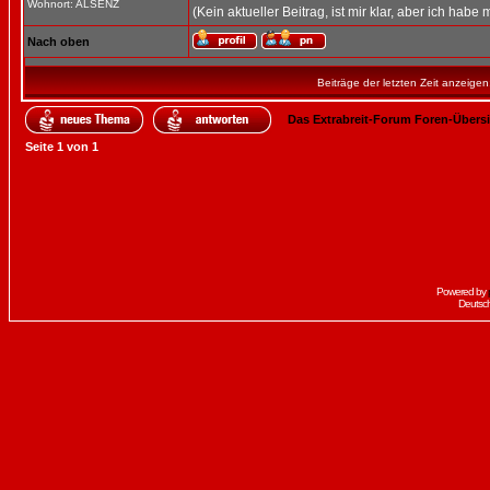
Wohnort: ALSENZ
(Kein aktueller Beitrag, ist mir klar, aber ich habe 
Nach oben
Beiträge der letzten Zeit anzeigen
Das Extrabreit-Forum Foren-Übers
Seite
1
von
1
Powered by
Deutsc