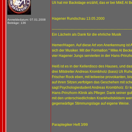
Uli hat mir Backstage erzählt, das er bei MikE Al 
Hagener Rundschau 13.05.2000
Anmeldedatum: 07.01.2008
Beiträge: 136
--------------------------------------------------------------------
Ein Lächeln als Dank für die ehrliche Musik
Hemer/Hagen. Auf diese Art von Anerkennung ist A
sich der Musiker. Mit der Formation " Mike Al Beck
vier Hagener Jungs servierten in der Hans-Prinzho
Heiß ist es in der Kellerdisco des Hauses, und d
drei Mitstreiter Andreas Krombholz (bass) Uli Ru
Frischer Rock eben, mit teilweise provokanten, 
auf ihren Sitzen,verfolgen das Geschehen mit sche
sagt Psychologiestudent Andreas Krombholz. Er ke
Hans-Prinzhorn-Klinik als Pfleger. Dank seiner g
mit den unterschiedlichsten Krankheitsbildern wer
gegenwärtige Stimmungslage auf eigene Weise.
Paraplegiker Heft 3/99