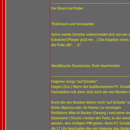
--------------------------------------------------------------------
Der Blues hat Räder
"Rollimann und Simulanten
Seine zweite Scheibe unterscheidet sich von der 
Extrabreit (Flieger grüß mir ...) Die Adaption ei
die Füße still"......E"
Westfälische Rundschau, Ruhr-Nachrichten
--------------------------------------------------------------------
Hagener Jungs "auf Schalke"
Hagen.(Sch.) Wenn der traditionsreiche FC Schal
Parkstadion ruft, dann sind auch die vier Musike
Doch die vier Musiker fahren nicht "auf Schalke
Emile Mpenza oder Jiri Nemec zu versorgen.
Rollifahrer Mike Al Becker (Gesang ) und seine dr
Gassmann ( Drums ) wollen der Party, zu der wied
werden, den richtigen Pfiff geben. Beim FC Schal
Ab 17 Uhr beschallen die vier Hagener das Gelän