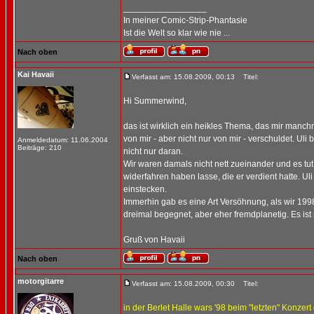
_________________
In meiner Comic-Strip-Phantasie
Ist die Welt so klar wie nie ...
Nach oben
Kai Havaii
Verfasst am: 15.08.2009, 00:13
Titel:
Hi Summerwind,
das ist wirklich ein heikles Thema, das mir manc
von mir - aber nicht nur von mir - verschuldet. U
Anmeldedatum: 11.06.2004
Beiträge: 210
nicht nur daran.
Wir waren damals nicht nett zueinander und es tut 
widerfahren haben lasse, die er verdient hatte. U
einstecken.
Immerhin gab es eine Art Versöhnung, als wir 19
dreimal begegnet, aber eher fremdplanetig. Es ist
Gruß von Havaii
Nach oben
motorgitarre
Verfasst am: 15.08.2009, 00:30
Titel:
in der Berlet Halle wars '98 beim "letzten" Konzert 