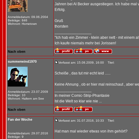
Jahren bei Al Becker ausgestiegen. Ich habe mal ve
Erfolg.
Anmeldedatum: 09.06.2004
Beiträge: 846
Gruß
Wohnort: Hometown
thorsten
_________________
"Ich hab ein Zimmer - klein aber nett - mit einem a
Ich kaufe niemals mehr bei Jorissen!
Nach oben
summerwind1970
Verfasst am: 15.08.2009, 16:00
Titel:
Scheiße , das tut mir echt leid ......
Keine Ahnung , ob er hier mal reinschaut , aber we
_________________
Anmeldedatum: 23.07.2009
Beiträge: 10
In meiner Comic-Strip-Phantasie
Wohnort: Haltern am See
Ist die Welt so klar wie nie ...
Nach oben
Fan der Woche
Verfasst am: 31.07.2016, 10:33
Titel:
Hat man mal wieder etwas von ihm gehört?
Anmeldedatum: 29.07.2016
Beiträge: 9