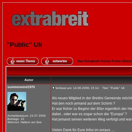
"Public" Uli
Das Extrabreit-Forum Foren-Übers
Autor
summerwind1970
Verfasst am: 14.08.2009, 23:14
Titel: "Public" Uli
Als neues Mitglied in der Breitini Gemeinde möcht
Hat den noch jemand auf dem Schirm ?
Er war früher zu Beginn der 80er eigentlich der H
dabei , oder war es sogar schon die "Europa" ?
Anmeldedatum: 23.07.2009
Beiträge: 10
Hat jemand seinen weiteren Weg verfolgt und warum 
Wohnort: Haltern am See
Vielen Dank für Eure Infos im voraus ....