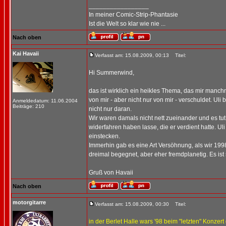
_________________
In meiner Comic-Strip-Phantasie
Ist die Welt so klar wie nie ...
Nach oben
Kai Havaii
Verfasst am: 15.08.2009, 00:13
Titel:
Hi Summerwind,
das ist wirklich ein heikles Thema, das mir manc
von mir - aber nicht nur von mir - verschuldet. U
Anmeldedatum: 11.06.2004
Beiträge: 210
nicht nur daran.
Wir waren damals nicht nett zueinander und es tut 
widerfahren haben lasse, die er verdient hatte. U
einstecken.
Immerhin gab es eine Art Versöhnung, als wir 19
dreimal begegnet, aber eher fremdplanetig. Es ist
Gruß von Havaii
Nach oben
motorgitarre
Verfasst am: 15.08.2009, 00:30
Titel:
in der Berlet Halle wars '98 beim "letzten" Konzert 