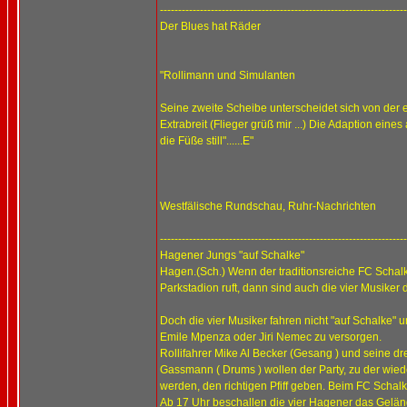
--------------------------------------------------------------------
Der Blues hat Räder
"Rollimann und Simulanten
Seine zweite Scheibe unterscheidet sich von der 
Extrabreit (Flieger grüß mir ...) Die Adaption ei
die Füße still"......E"
Westfälische Rundschau, Ruhr-Nachrichten
--------------------------------------------------------------------
Hagener Jungs "auf Schalke"
Hagen.(Sch.) Wenn der traditionsreiche FC Schal
Parkstadion ruft, dann sind auch die vier Musike
Doch die vier Musiker fahren nicht "auf Schalke
Emile Mpenza oder Jiri Nemec zu versorgen.
Rollifahrer Mike Al Becker (Gesang ) und seine dr
Gassmann ( Drums ) wollen der Party, zu der wied
werden, den richtigen Pfiff geben. Beim FC Schal
Ab 17 Uhr beschallen die vier Hagener das Gelän