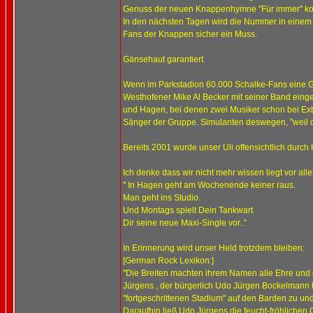
Genuss der neuen Knappenhymne "Für immer" kom
In den nächsten Tagen wird die Nummer in einem p
Fans der Knappen sicher ein Muss.
Gänsehaut garantiert
Wenn im Parkstadion 60.000 Schalke-Fans eine G
Westhofener Mike Al Becker mit seiner Band einges
und Hagen, bei denen zwei Musiker schon bei Extrab
Sänger der Gruppe. Simulanten deswegen, "weil die
Bereits 2001 wurde unser Uli offensichtlich durch 
Ich denke dass wir nicht mehr wissen liegt vor all
" In Hagen geht am Wochenende keiner raus.
Man geht ins Studio.
Und Montags spielt Dein Tankwart
Dir seine neue Maxi-Single vor.."
In Erinnerung wird unser Held trotzdem bleiben:
[German Rock Lexikon:]
"Die Breiten machten ihrem Namen alle Ehre und
Jürgens , der bürgerlich Udo Jürgen Bockelmann he
"fortgeschrittenen Stadium" auf den Barden zu und
Daraufhin ließ Udo Jürgens die feucht-fröhlichen 