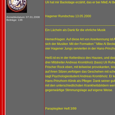
Uli hat mir Backstage erzählt, das er bei MikE Al 
Hagener Rundschau 13.05.2000
Anmeldedatum: 07.01.2008
Beiträge: 136
--------------------------------------------------------------------
Ein Lächeln als Dank für die ehrliche Musik
Hemer/Hagen. Auf diese Art von Anerkennung ist A
sich der Musiker. Mit der Formation " Mike Al Beck
vier Hagener Jungs servierten in der Hans-Prinzho
Heiß ist es in der Kellerdisco des Hauses, und d
drei Mitstreiter Andreas Krombholz (bass) Uli Ru
Frischer Rock eben, mit teilweise provokanten, 
auf ihren Sitzen,verfolgen das Geschehen mit sche
sagt Psychologiestudent Andreas Krombholz. Er ke
Hans-Prinzhorn-Klinik als Pfleger. Dank seiner g
mit den unterschiedlichsten Krankheitsbildern wer
gegenwärtige Stimmungslage auf eigene Weise.
Paraplegiker Heft 3/99