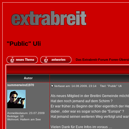
"Public" Uli
Das Extrabreit-Forum Foren-Übers
Autor
summerwind1970
Verfasst am: 14.08.2009, 23:14
Titel: "Public" Uli
Als neues Mitglied in der Breitini Gemeinde möcht
Hat den noch jemand auf dem Schirm ?
Er war früher zu Beginn der 80er eigentlich der H
dabei , oder war es sogar schon die "Europa" ?
Anmeldedatum: 23.07.2009
Beiträge: 10
Hat jemand seinen weiteren Weg verfolgt und warum 
Wohnort: Haltern am See
Vielen Dank für Eure Infos im voraus ....