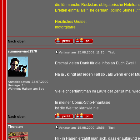
die für manche Rockstars obligatorische Hotelra
Breiten einmal als "The german Rolling Stones...” 
Herzliches Grüßle;
motorgitarre
Nach oben
summerwind1970
Verfasst am: 15.08.2009, 11:15
Titel:
Erstmal vielen Dank für die Infos an Euch Zwei !
Na ja , klingt auf jeden Fall so , als wenn er der Mu
Anmeldedatum: 23.07.2009
Beiträge: 10
Wohnort: Haltern am See
Vielleicht erfährt man im Laufe der Zeit ja mal wie
_________________
In meiner Comic-Strip-Phantasie
Ist die Welt so klar wie nie ...
Nach oben
Thorsten
Verfasst am: 15.08.2009, 15:56
Titel:
Hi - in Hagen erzählt man sich, dass er aufgrund 