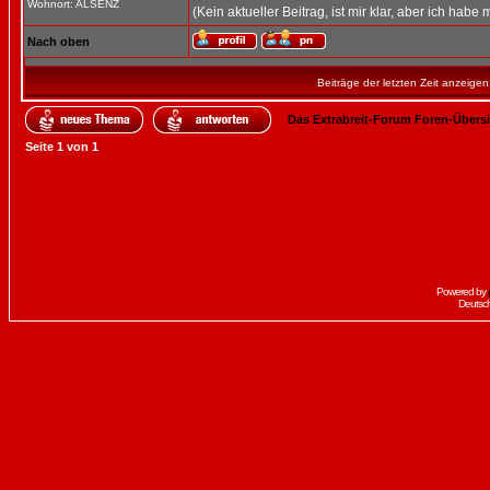
Wohnort: ALSENZ
(Kein aktueller Beitrag, ist mir klar, aber ich habe 
Nach oben
Beiträge der letzten Zeit anzeigen
Das Extrabreit-Forum Foren-Übers
Seite
1
von
1
Powered by
Deutsc