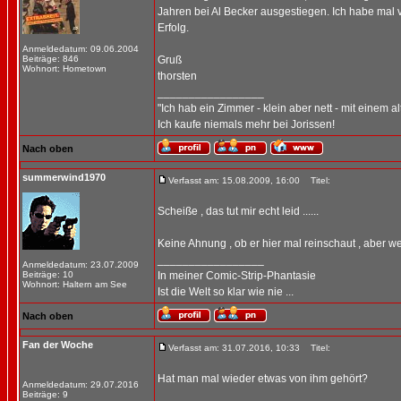
Jahren bei Al Becker ausgestiegen. Ich habe mal ve
Erfolg.
Anmeldedatum: 09.06.2004
Beiträge: 846
Gruß
Wohnort: Hometown
thorsten
_________________
"Ich hab ein Zimmer - klein aber nett - mit einem a
Ich kaufe niemals mehr bei Jorissen!
Nach oben
summerwind1970
Verfasst am: 15.08.2009, 16:00
Titel:
Scheiße , das tut mir echt leid ......
Keine Ahnung , ob er hier mal reinschaut , aber we
_________________
Anmeldedatum: 23.07.2009
Beiträge: 10
In meiner Comic-Strip-Phantasie
Wohnort: Haltern am See
Ist die Welt so klar wie nie ...
Nach oben
Fan der Woche
Verfasst am: 31.07.2016, 10:33
Titel:
Hat man mal wieder etwas von ihm gehört?
Anmeldedatum: 29.07.2016
Beiträge: 9