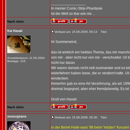
_________________
In meiner Comic-Strip-Phantasie
Ist die Welt so klar wie nie ...
Nach oben
Kai Havaii
Verfasst am: 15.08.2009, 00:13
Titel:
Hi Summerwind,
das ist wirklich ein heikles Thema, das mir manc
von mir - aber nicht nur von mir - verschuldet. U
Anmeldedatum: 11.06.2004
Beiträge: 210
nicht nur daran.
Wir waren damals nicht nett zueinander und es tut 
widerfahren haben lasse, die er verdient hatte. U
einstecken.
Immerhin gab es eine Art Versöhnung, als wir 19
dreimal begegnet, aber eher fremdplanetig. Es ist
Gruß von Havaii
Nach oben
motorgitarre
Verfasst am: 15.08.2009, 00:30
Titel:
in der Berlet Halle wars '98 beim "letzten" Konzert 