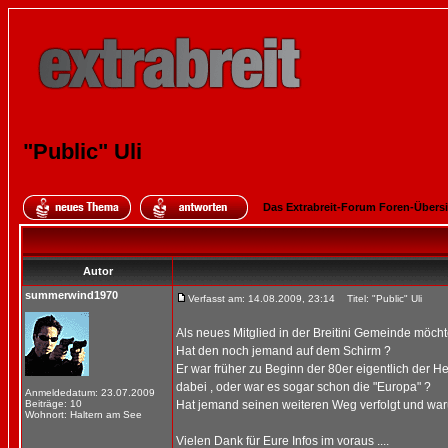
"Public" Uli
Das Extrabreit-Forum Foren-Übers
Autor
summerwind1970
Verfasst am: 14.08.2009, 23:14
Titel: "Public" Uli
Als neues Mitglied in der Breitini Gemeinde möcht
Hat den noch jemand auf dem Schirm ?
Er war früher zu Beginn der 80er eigentlich der H
dabei , oder war es sogar schon die "Europa" ?
Anmeldedatum: 23.07.2009
Beiträge: 10
Hat jemand seinen weiteren Weg verfolgt und warum 
Wohnort: Haltern am See
Vielen Dank für Eure Infos im voraus ....