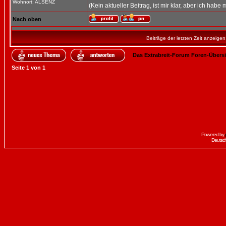
Wohnort: ALSENZ
(Kein aktueller Beitrag, ist mir klar, aber ich habe 
Nach oben
Beiträge der letzten Zeit anzeigen
Das Extrabreit-Forum Foren-Übers
Seite
1
von
1
Powered by
Deutsc