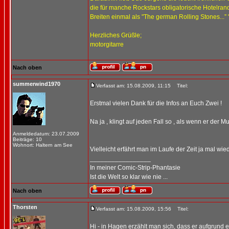
die für manche Rockstars obligatorische Hotelra
Breiten einmal als "The german Rolling Stones...” 
Herzliches Grüßle;
motorgitarre
Nach oben
summerwind1970
Verfasst am: 15.08.2009, 11:15
Titel:
Erstmal vielen Dank für die Infos an Euch Zwei !
Na ja , klingt auf jeden Fall so , als wenn er der Mu
Anmeldedatum: 23.07.2009
Beiträge: 10
Wohnort: Haltern am See
Vielleicht erfährt man im Laufe der Zeit ja mal wie
_________________
In meiner Comic-Strip-Phantasie
Ist die Welt so klar wie nie ...
Nach oben
Thorsten
Verfasst am: 15.08.2009, 15:56
Titel:
Hi - in Hagen erzählt man sich, dass er aufgrund 