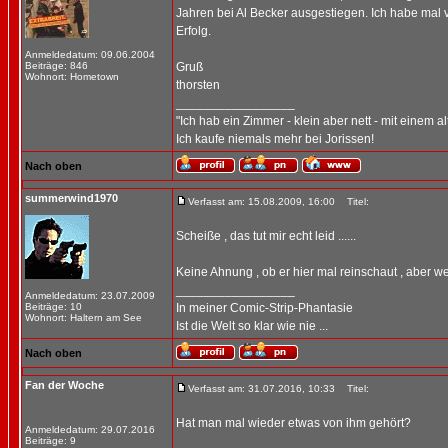
Jahren bei Al Becker ausgestiegen. Ich habe mal ve
Erfolg.
Anmeldedatum: 09.06.2004
Beiträge: 846
Gruß
Wohnort: Hometown
thorsten
_________________
"Ich hab ein Zimmer - klein aber nett - mit einem a
Ich kaufe niemals mehr bei Jorissen!
Nach oben
summerwind1970
Verfasst am: 15.08.2009, 16:00
Titel:
Scheiße , das tut mir echt leid ......
Keine Ahnung , ob er hier mal reinschaut , aber we
_________________
Anmeldedatum: 23.07.2009
Beiträge: 10
In meiner Comic-Strip-Phantasie
Wohnort: Haltern am See
Ist die Welt so klar wie nie ...
Nach oben
Fan der Woche
Verfasst am: 31.07.2016, 10:33
Titel:
Hat man mal wieder etwas von ihm gehört?
Anmeldedatum: 29.07.2016
Beiträge: 9