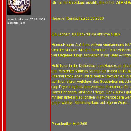
Uli hat mir Backstage erzählt, das er bei MikE Al 
Hagener Rundschau 13.05.2000
Anmeldedatum: 07.01.2008
Beiträge: 136
--------------------------------------------------------------------
Ein Lächeln als Dank für die ehrliche Musik
Hemer/Hagen. Auf diese Art von Anerkennung ist A
sich der Musiker. Mit der Formation " Mike Al Beck
vier Hagener Jungs servierten in der Hans-Prinzho
Heiß ist es in der Kellerdisco des Hauses, und d
drei Mitstreiter Andreas Krombholz (bass) Uli Ru
Frischer Rock eben, mit teilweise provokanten, 
auf ihren Sitzen,verfolgen das Geschehen mit sche
sagt Psychologiestudent Andreas Krombholz. Er ke
Hans-Prinzhorn-Klinik als Pfleger. Dank seiner g
mit den unterschiedlichsten Krankheitsbildern wer
gegenwärtige Stimmungslage auf eigene Weise.
Paraplegiker Heft 3/99