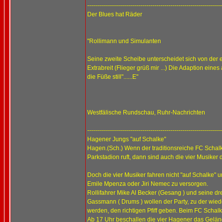
--------------------------------------------------------------------
Der Blues hat Räder
"Rollimann und Simulanten
Seine zweite Scheibe unterscheidet sich von der 
Extrabreit (Flieger grüß mir ...) Die Adaption ei
die Füße still"......E"
Westfälische Rundschau, Ruhr-Nachrichten
--------------------------------------------------------------------
Hagener Jungs "auf Schalke"
Hagen.(Sch.) Wenn der traditionsreiche FC Schal
Parkstadion ruft, dann sind auch die vier Musike
Doch die vier Musiker fahren nicht "auf Schalke
Emile Mpenza oder Jiri Nemec zu versorgen.
Rollifahrer Mike Al Becker (Gesang ) und seine dr
Gassmann ( Drums ) wollen der Party, zu der wied
werden, den richtigen Pfiff geben. Beim FC Schal
Ab 17 Uhr beschallen die vier Hagener das Gelän