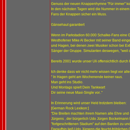
Genuss der neuen Knappenhymne "Für immer" kom
In den nächsten Tagen wird die Nummer in einem p
Fans der Knappen sicher ein Muss.
Gänsehaut garantiert
Wenn im Parkstadion 60.000 Schalke-Fans eine G
Westhofener Mike Al Becker mit seiner Band einges
und Hagen, bei denen zwei Musiker schon bei Extrab
Sänger der Gruppe. Simulanten deswegen, "weil die
Bereits 2001 wurde unser Uli offensichtlich durch 
Ich denke dass wir nicht mehr wissen liegt vor all
" In Hagen geht am Wochenende keiner raus.
Man geht ins Studio.
Und Montags spielt Dein Tankwart
Dir seine neue Maxi-Single vor.."
In Erinnerung wird unser Held trotzdem bleiben:
[German Rock Lexikon:]
"Die Breiten machten ihrem Namen alle Ehre und
Jürgens , der bürgerlich Udo Jürgen Bockelmann he
"fortgeschrittenen Stadium" auf den Barden zu und
Daraufhin ließ Udo Jürgens die feucht-fröhlichen 