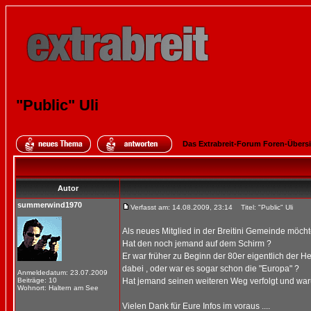
"Public" Uli
Das Extrabreit-Forum Foren-Übers
Autor
summerwind1970
Verfasst am: 14.08.2009, 23:14
Titel: "Public" Uli
Als neues Mitglied in der Breitini Gemeinde möcht
Hat den noch jemand auf dem Schirm ?
Er war früher zu Beginn der 80er eigentlich der H
dabei , oder war es sogar schon die "Europa" ?
Anmeldedatum: 23.07.2009
Beiträge: 10
Hat jemand seinen weiteren Weg verfolgt und warum 
Wohnort: Haltern am See
Vielen Dank für Eure Infos im voraus ....