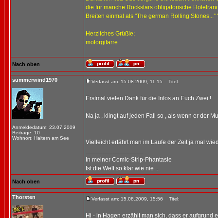
die für manche Rockstars obligatorische Hotelra
Breiten einmal als "The german Rolling Stones...” 
Herzliches Grüßle;
motorgitarre
Nach oben
summerwind1970
Verfasst am: 15.08.2009, 11:15
Titel:
Erstmal vielen Dank für die Infos an Euch Zwei !
Na ja , klingt auf jeden Fall so , als wenn er der Mu
Anmeldedatum: 23.07.2009
Beiträge: 10
Wohnort: Haltern am See
Vielleicht erfährt man im Laufe der Zeit ja mal wie
_________________
In meiner Comic-Strip-Phantasie
Ist die Welt so klar wie nie ...
Nach oben
Thorsten
Verfasst am: 15.08.2009, 15:56
Titel:
Hi - in Hagen erzählt man sich, dass er aufgrund 