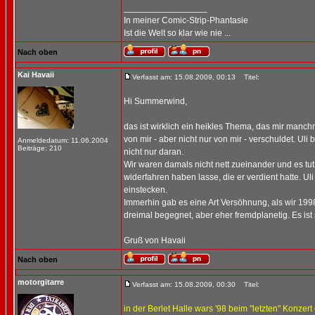
_________________
In meiner Comic-Strip-Phantasie
Ist die Welt so klar wie nie ...
Nach oben
Kai Havaii
Verfasst am: 15.08.2009, 00:13
Titel:
Hi Summerwind,
das ist wirklich ein heikles Thema, das mir manc
von mir - aber nicht nur von mir - verschuldet. U
Anmeldedatum: 11.06.2004
Beiträge: 210
nicht nur daran.
Wir waren damals nicht nett zueinander und es tut 
widerfahren haben lasse, die er verdient hatte. U
einstecken.
Immerhin gab es eine Art Versöhnung, als wir 19
dreimal begegnet, aber eher fremdplanetig. Es ist
Gruß von Havaii
Nach oben
motorgitarre
Verfasst am: 15.08.2009, 00:30
Titel:
in der Berlet Halle wars '98 beim "letzten" Konzert 