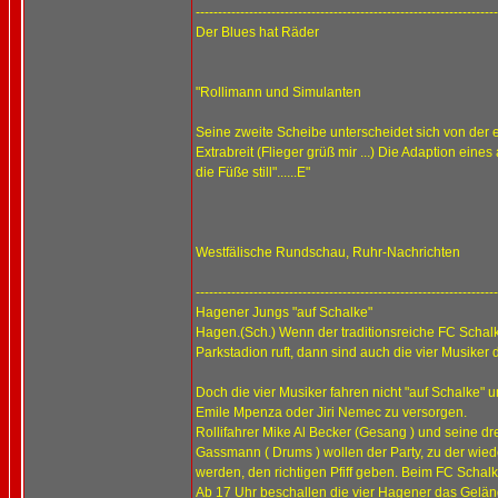
--------------------------------------------------------------------
Der Blues hat Räder
"Rollimann und Simulanten
Seine zweite Scheibe unterscheidet sich von der 
Extrabreit (Flieger grüß mir ...) Die Adaption ei
die Füße still"......E"
Westfälische Rundschau, Ruhr-Nachrichten
--------------------------------------------------------------------
Hagener Jungs "auf Schalke"
Hagen.(Sch.) Wenn der traditionsreiche FC Schal
Parkstadion ruft, dann sind auch die vier Musike
Doch die vier Musiker fahren nicht "auf Schalke
Emile Mpenza oder Jiri Nemec zu versorgen.
Rollifahrer Mike Al Becker (Gesang ) und seine dr
Gassmann ( Drums ) wollen der Party, zu der wied
werden, den richtigen Pfiff geben. Beim FC Schal
Ab 17 Uhr beschallen die vier Hagener das Gelän