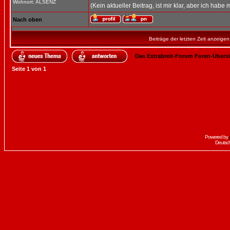
Wohnort: ALSENZ
(Kein aktueller Beitrag, ist mir klar, aber ich habe 
Nach oben
Beiträge der letzten Zeit anzeigen
Das Extrabreit-Forum Foren-Übers
Seite
1
von
1
Powered by
Deutsc