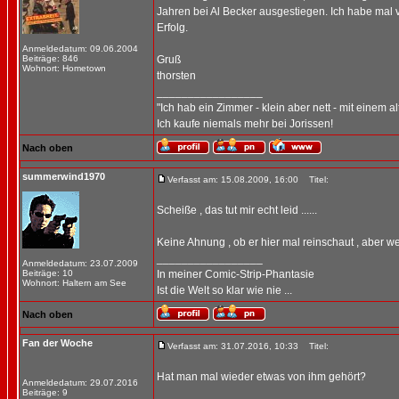
Jahren bei Al Becker ausgestiegen. Ich habe mal ve
Erfolg.
Anmeldedatum: 09.06.2004
Beiträge: 846
Gruß
Wohnort: Hometown
thorsten
_________________
"Ich hab ein Zimmer - klein aber nett - mit einem a
Ich kaufe niemals mehr bei Jorissen!
Nach oben
summerwind1970
Verfasst am: 15.08.2009, 16:00
Titel:
Scheiße , das tut mir echt leid ......
Keine Ahnung , ob er hier mal reinschaut , aber we
_________________
Anmeldedatum: 23.07.2009
Beiträge: 10
In meiner Comic-Strip-Phantasie
Wohnort: Haltern am See
Ist die Welt so klar wie nie ...
Nach oben
Fan der Woche
Verfasst am: 31.07.2016, 10:33
Titel:
Hat man mal wieder etwas von ihm gehört?
Anmeldedatum: 29.07.2016
Beiträge: 9