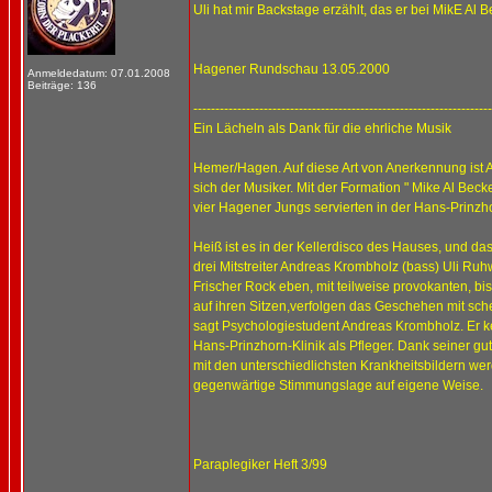
Uli hat mir Backstage erzählt, das er bei MikE Al 
Hagener Rundschau 13.05.2000
Anmeldedatum: 07.01.2008
Beiträge: 136
--------------------------------------------------------------------
Ein Lächeln als Dank für die ehrliche Musik
Hemer/Hagen. Auf diese Art von Anerkennung ist A
sich der Musiker. Mit der Formation " Mike Al Beck
vier Hagener Jungs servierten in der Hans-Prinzho
Heiß ist es in der Kellerdisco des Hauses, und d
drei Mitstreiter Andreas Krombholz (bass) Uli Ru
Frischer Rock eben, mit teilweise provokanten, 
auf ihren Sitzen,verfolgen das Geschehen mit sche
sagt Psychologiestudent Andreas Krombholz. Er ke
Hans-Prinzhorn-Klinik als Pfleger. Dank seiner g
mit den unterschiedlichsten Krankheitsbildern wer
gegenwärtige Stimmungslage auf eigene Weise.
Paraplegiker Heft 3/99