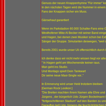
Genuss der neuen Knappenhymne "Für immer" kom
In den nächsten Tagen wird die Nummer in einem p
Fans der Knappen sicher ein Muss.
Gänsehaut garantiert
Wenn im Parkstadion 60.000 Schalke-Fans eine G
Westhofener Mike Al Becker mit seiner Band einges
und Hagen, bei denen zwei Musiker schon bei Extrab
Sänger der Gruppe. Simulanten deswegen, "weil die
Bereits 2001 wurde unser Uli offensichtlich durch 
Ich denke dass wir nicht mehr wissen liegt vor all
" In Hagen geht am Wochenende keiner raus.
Man geht ins Studio.
Und Montags spielt Dein Tankwart
Dir seine neue Maxi-Single vor.."
In Erinnerung wird unser Held trotzdem bleiben:
[German Rock Lexikon:]
"Die Breiten machten ihrem Namen alle Ehre und
Jürgens , der bürgerlich Udo Jürgen Bockelmann he
"fortgeschrittenen Stadium" auf den Barden zu und
Daraufhin ließ Udo Jürgens die feucht-fröhlichen 