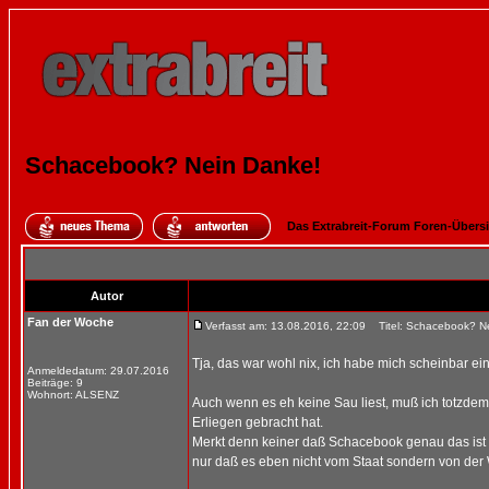
Schacebook? Nein Danke!
Das Extrabreit-Forum Foren-Übers
Autor
Fan der Woche
Verfasst am: 13.08.2016, 22:09
Titel: Schacebook? N
Tja, das war wohl nix, ich habe mich scheinbar ei
Anmeldedatum: 29.07.2016
Beiträge: 9
Wohnort: ALSENZ
Auch wenn es eh keine Sau liest, muß ich totzdem
Erliegen gebracht hat.
Merkt denn keiner daß Schacebook genau das ist w
nur daß es eben nicht vom Staat sondern von der