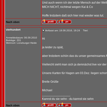
Und auch wenn ich der letzte Mensch auf der Welt b
MICH NICHT, nichtmal wegen Kai & Co
Hoffe trotzdem daß sich hier mal wieder was tut.
Nach oben
vierhundert
Verfasst am: 19.08.2016, 19:24
Titel:
Anmeldedatum: 06.09.2010
Hi
Beiträge: 201
Wohnort: Lüneburger Heide
ja leider zu spät,
aber trotzdem schön das du unser gemeinsames Mot
Vielleicht sieht man sich ja demnächst live vor d
Unsere Karten für Hagen am 03.Dez. liegen schon 
Breite Grüße
Michael
_________________
Kannst du sie sehn - du kannst sie sehn
Nach oben