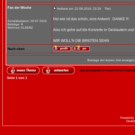
Fan der Woche
Verfasst am: 22.08.2016, 23:29
Titel:
Hei wie ist das schön, eine Antwort . DANKE !!!
Anmeldedatum: 29.07.2016
Beiträge: 9
Wohnort: ALSENZ
Also ich gehe auf die Konzerte in Geislautern und 
WIR WOLL'N DIE BREITEN SEHN
Nach oben
Beiträge der letzten Zeit anzeigen
Das Extrabreit-Forum Foren-Übers
Seite
1
von
1
Powered by
Deutsc