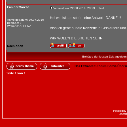
Fan der Woche
Verfasst am: 22.08.2016, 23:29
Titel:
Hei wie ist das schön, eine Antwort . DANKE !!!
Anmeldedatum: 29.07.2016
Beiträge: 9
Wohnort: ALSENZ
Also ich gehe auf die Konzerte in Geislautern und 
WIR WOLL'N DIE BREITEN SEHN
Nach oben
Beiträge der letzten Zeit anzeigen
Das Extrabreit-Forum Foren-Übers
Seite
1
von
1
Powered by
Deutsc