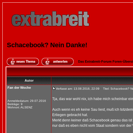
Schacebook? Nein Danke!
Das Extrabreit-Forum Foren-Übers
Autor
Fan der Woche
Verfasst am: 13.08.2016, 22:09
Titel: Schacebook? N
Tja, das war wohl nix, ich habe mich scheinbar ei
Anmeldedatum: 29.07.2016
Beiträge: 9
Wohnort: ALSENZ
Auch wenn es eh keine Sau liest, muß ich totzdem
Erliegen gebracht hat.
Merkt denn keiner daß Schacebook genau das ist w
nur daß es eben nicht vom Staat sondern von der