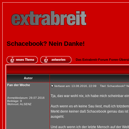
Schacebook? Nein Danke!
Das Extrabreit-Forum Foren-Übers
Autor
Fan der Woche
Verfasst am: 13.08.2016, 22:09
Titel: Schacebook? N
Tja, das war wohl nix, ich habe mich scheinbar ei
Anmeldedatum: 29.07.2016
Beiträge: 9
Wohnort: ALSENZ
Auch wenn es eh keine Sau liest, muß ich totzdem
Merkt denn keiner daß Schacebook genau das ist w
ausgeht.
Und auch wenn ich der letzte Mensch auf der Welt b