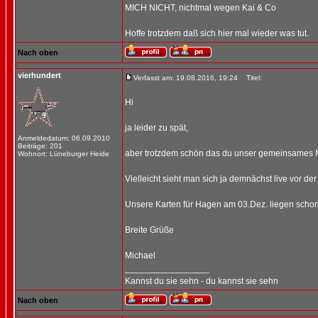
MICH NICHT, nichtmal wegen Kai & Co
Hoffe trotzdem daß sich hier mal wieder was tut.
Nach oben
vierhundert
Verfasst am: 19.08.2016, 19:24
Titel:
Hi
ja leider zu spät,
Anmeldedatum: 06.09.2010
Beiträge: 201
aber trotzdem schön das du unser gemeinsames Mot
Wohnort: Lüneburger Heide
Vielleicht sieht man sich ja demnächst live vor d
Unsere Karten für Hagen am 03.Dez. liegen schon 
Breite Grüße
Michael
_________________
Kannst du sie sehn - du kannst sie sehn
Nach oben