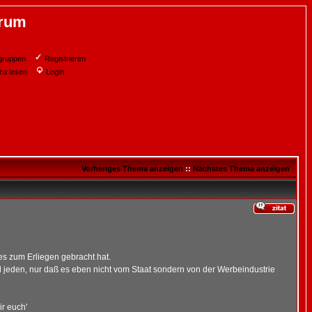
orum
gruppen
Registrieren
zu lesen
Login
Vorheriges Thema anzeigen
::
Nächstes Thema anzeigen
es zum Erliegen gebracht hat.
d jeden, nur daß es eben nicht vom Staat sondern von der Werbeindustrie
ir euch'