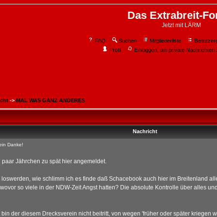
Das Extrabreit-F
Jetzt mit LÄRM
FAQ
Suchen
Mitgliederliste
Benutzer
Profil
Einloggen, um private Nachrichten 
icht
->
MAL WAS GANZ ANDERES
Nachricht
ein Danke!
n paar Jährchen zu spät hier angemeldet.
 loswerden, wie schlimm ich es finde daß Schacebook auch hier im Breitenland all
ovor so viele in der NDW-Zeit Angst hatten? Die absolute Kontrolle über alles un
in der diesem Drecksverein nicht beitritt, von wegen 'früher oder später kriegen w