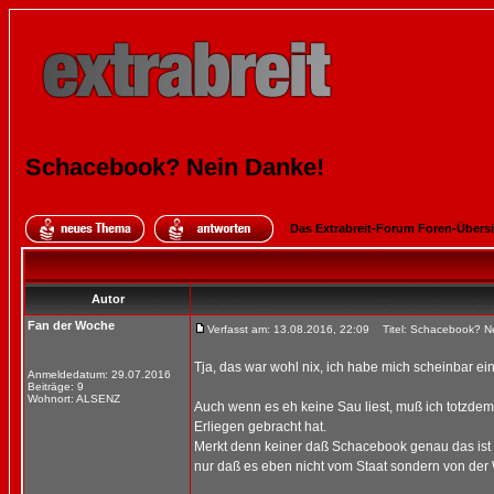
Schacebook? Nein Danke!
Das Extrabreit-Forum Foren-Übers
Autor
Fan der Woche
Verfasst am: 13.08.2016, 22:09
Titel: Schacebook? N
Tja, das war wohl nix, ich habe mich scheinbar ei
Anmeldedatum: 29.07.2016
Beiträge: 9
Wohnort: ALSENZ
Auch wenn es eh keine Sau liest, muß ich totzdem
Erliegen gebracht hat.
Merkt denn keiner daß Schacebook genau das ist w
nur daß es eben nicht vom Staat sondern von der