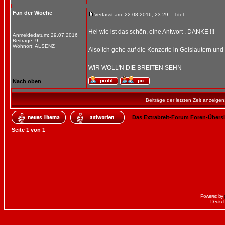
Fan der Woche
Verfasst am: 22.08.2016, 23:29
Titel:
Hei wie ist das schön, eine Antwort . DANKE !!!
Anmeldedatum: 29.07.2016
Beiträge: 9
Wohnort: ALSENZ
Also ich gehe auf die Konzerte in Geislautern und 
WIR WOLL'N DIE BREITEN SEHN
Nach oben
Beiträge der letzten Zeit anzeigen
Das Extrabreit-Forum Foren-Übers
Seite
1
von
1
Powered by
Deutsc