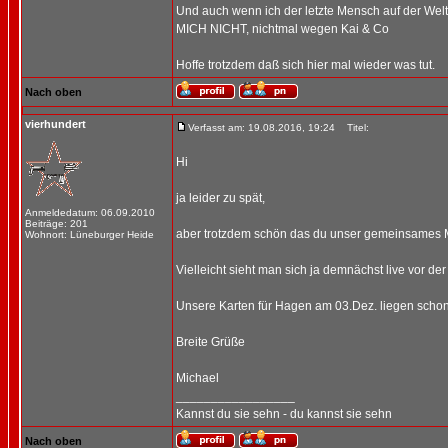
Und auch wenn ich der letzte Mensch auf der Welt b
MICH NICHT, nichtmal wegen Kai & Co
Hoffe trotzdem daß sich hier mal wieder was tut.
Nach oben
vierhundert
Verfasst am: 19.08.2016, 19:24
Titel:
Hi
ja leider zu spät,
Anmeldedatum: 06.09.2010
Beiträge: 201
aber trotzdem schön das du unser gemeinsames Mot
Wohnort: Lüneburger Heide
Vielleicht sieht man sich ja demnächst live vor d
Unsere Karten für Hagen am 03.Dez. liegen schon 
Breite Grüße
Michael
_________________
Kannst du sie sehn - du kannst sie sehn
Nach oben