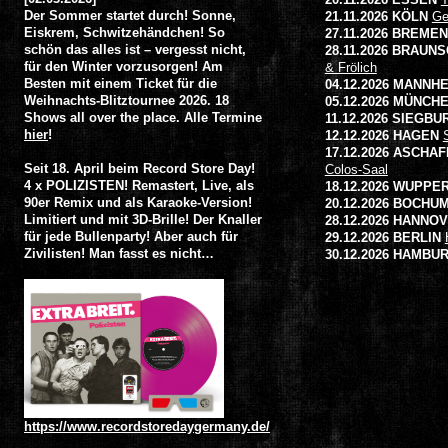
Der Sommer startet durch! Sonne,
21.11.2026 KÖLN
Ge
Eiskrem, Schwitzehändchen! So
27.11.2026 BREMEN
schön das alles ist – vergesst nicht,
28.11.2026 BRAUN
für den Winter vorzusorgen! Am
& Frölich
Besten mit einem Ticket für die
04.12.2026 MANNH
Weihnachts-Blitztournee 2026. 18
05.12.2026 MÜNCH
Shows all over the place. Alle Termine
11.12.2026 SIEGBU
hier
!
12.12.2026 HAGEN
17.12.2026 ASCHA
Seit 18. April beim Record Store Day!
Colos-Saal
4 x POLIZISTEN! Remastert, Live, als
18.12.2026 WUPPE
90er Remix und als Karaoke-Version!
20.12.2026 BOCHU
Limitiert und mit 3D-Brille! Der Knaller
28.12.2026 HANNO
für jede Bullenparty! Aber auch für
29.12.2026 BERLIN
Zivilisten! Man fasst es nicht…
30.12.2026 HAMBU
https://www.recordstoredaygermany.de/