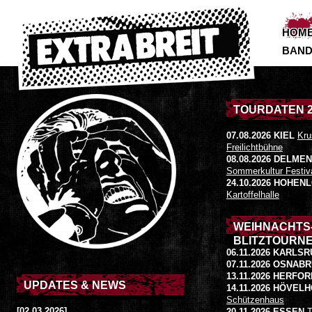
HOM
BAN
TOURDATEN 2
07.08.2026 KIEL
Kru
Freilichtbühne
08.08.2026 DELME
Sommerkultur Festiv
24.10.2026 HOHE
Kartoffelhalle
WEIHNACHTS
BLITZTOURNE
06.11.2026 KARLS
07.11.2026 OSNAB
13.11.2026 HERFOR
UPDATES & NEWS
14.11.2026 HÖVEL
Schützenhaus
[02.03.2026]
20.11.2026 ESSEN
T